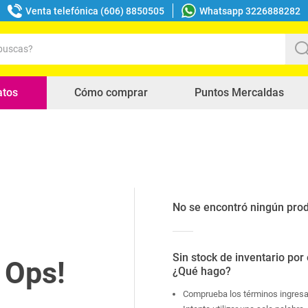
Venta telefónica (606) 8850505
Whatsapp 3226888282
uscas?
s buscados
atos
Cómo comprar
Puntos Mercaldas
No se encontró ningún pro
Sin stock de inventario por
¿Qué hago?
Comprueba los términos ingres