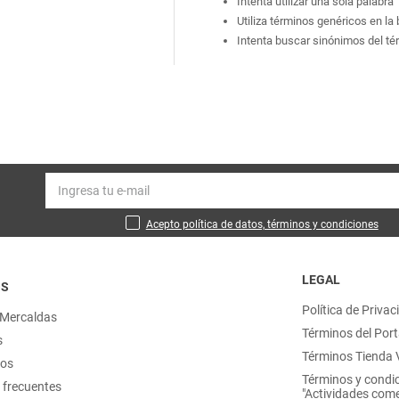
Intenta utilizar una sola palabra
Utiliza términos genéricos en l
Intenta buscar sinónimos del t
Acepto política de datos, términos y condiciones
LEGAL
OS
Política de Privac
 Mercaldas
Términos del Port
s
Términos Tienda V
nos
Términos y condi
 frecuentes
"Actividades come