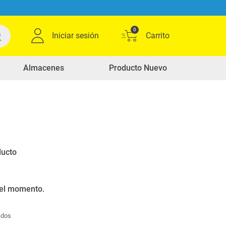
0
Iniciar sesión
Almacenes
Producto Nuevo
0
Ordenar por
Relevancia
productos
ducto
 el momento.
ados