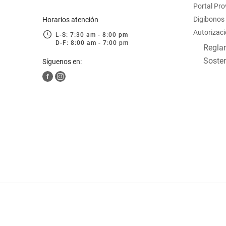
Portal Pr
hogar
Digibonos
Horarios atención
Autorizaci
L-S: 7:30 am - 8:00 pm
tecnología
D-F: 8:00 am - 7:00 pm
Reglam
Sosten
Síguenos en:
moda
deportes
juguetería