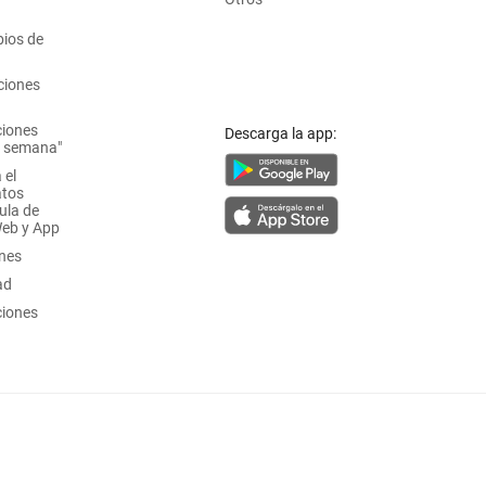
ios de
ciones
ciones
Descarga la app:
a semana"
 el
atos
ula de
Web y App
ones
ad
ciones