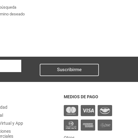
a búsqueda
érmino deseado
Suscribirme
MEDIOS DE PAGO
idad
al
irtual y App
ciones
rciales
Otros