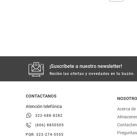
despensa
Arroz
Mantequilla
lácteos y refrigerados
vinos y licores
cuidado del bebé
¡Suscríbete a nuestro newsletter!
mascotas
Recibe las ofertas y novedades en tu buzón.
limpieza
CONTACTANOS
NOSOTR
Atención telefónica
cuidado personal
Acerca de
322-688-8282
Almacene
otros
Contacte
(606) 8850505
Preguntas
PQR: 323-274-5555