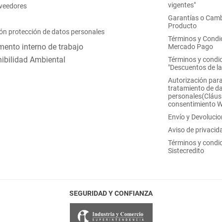
vigentes"
oveedores
Garantías o Camb
Producto
ón protección de datos personales
Términos y Condi
ento interno de trabajo
Mercado Pago
ibilidad Ambiental
Términos y condi
"Descuentos de l
Autorización para
tratamiento de d
personales(Cláus
consentimiento 
Envío y Devoluci
Aviso de privacid
Términos y condi
Sistecredito
SEGURIDAD Y CONFIANZA