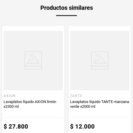
Peso Neto
1570
Productos similares
Producto (kg)
PUM - Unidad
Mililitro
de Medida
AXION
TANTE
Lavaplatos líquido AXION limón
Lavaplatos líquido TANTE manzana
x2300 ml
verde x2000 ml
$
27
.
800
$
12
.
000