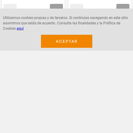
Utilizamos cookies propias y de terceros. Si continúas navegando en este sitio
asumimos que estás de acuerdo. Consulta las finalidades y la Política de
Agregar
Agregar
Cookies
aquí
ACEPTAR
¡Suscribete a nuestro newsletter!
Recibe las ofertas y novedades en tu buzón.
Acepto política de datos, términos y condiciones
Suscribirme