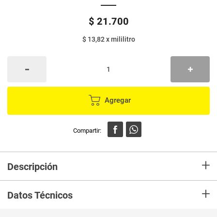
$
21
.
700
$ 13,82
x
mililitro
Agregar
+
Descripción
Lavaplatos líquido BLANCOX lozacrem limón y aloe x850 ml + repuesto x
+
720 ml
Datos Técnicos