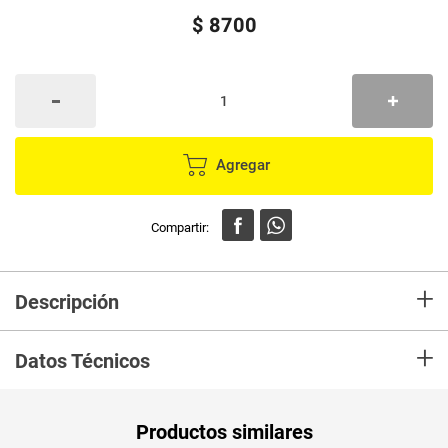
$
8700
Agregar
+
Descripción
Kit inicio 1 botella reutilizable + 1 tableta efervescente que rinde 1 litro.
+
Con poder desinfectante neutraliza olores y elimina suciedad en pisos
Datos Técnicos
Productos similares