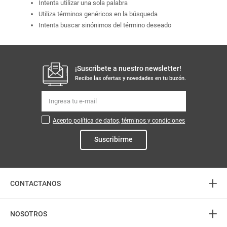
Intenta utilizar una sola palabra
Utiliza términos genéricos en la búsqueda
Intenta buscar sinónimos del término deseado
¡Suscribete a nuestro newsletter!
Recibe las ofertas y novedades en tu buzón.
Acepto política de datos, términos y condiciones
Suscribirme
+
CONTACTANOS
+
Atención telefónica
NOSOTROS
3226888282