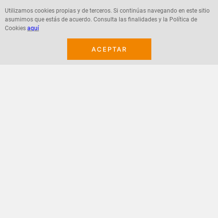
Utilizamos cookies propias y de terceros. Si continúas navegando en este sitio
asumimos que estás de acuerdo. Consulta las finalidades y la Política de
Agregar
Agregar
Cookies
aquí
ACEPTAR
¡Suscribete a nuestro newsletter!
Recibe las ofertas y novedades en tu buzón.
Acepto política de datos, términos y condiciones
Suscribirme
+
CONTACTANOS