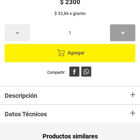
$
2300
$ 32,86
x
gramo
Agregar
+
Descripción
En Mercaldas compra Gomas TRULULU oro x70 g
+
Datos Técnicos
Peso Neto
70
Productos similares
Producto (kg)