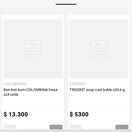
PUM - Unidad
Gramo
de Medida
COLOMBINA
TRIDENT
Bon bon bum COLOMBINA fresa
TRIDENT evup cool buble x30.6 g
x24 unds
$
13
.
300
$
5300