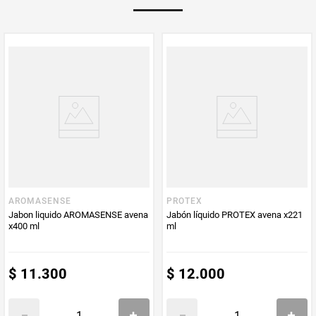
Multiplicador
1
PUM - Medida
750
Peso Neto
750
Producto (kg)
PUM - Unidad
Mililitro
de Medida
AROMASENSE
PROTEX
Jabon liquido AROMASENSE avena
Jabón líquido PROTEX avena x221
x400 ml
ml
$
11
.
300
$
12
.
000