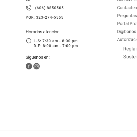
hogar
Contacte
(606) 8850505
Preguntas
PQR: 323-274-5555
tecnología
Portal Pr
Digibonos
Horarios atención
Autorizaci
moda
L-S: 7:30 am - 8:00 pm
D-F: 8:00 am - 7:00 pm
Reglam
Sosten
Síguenos en:
deportes
juguetería