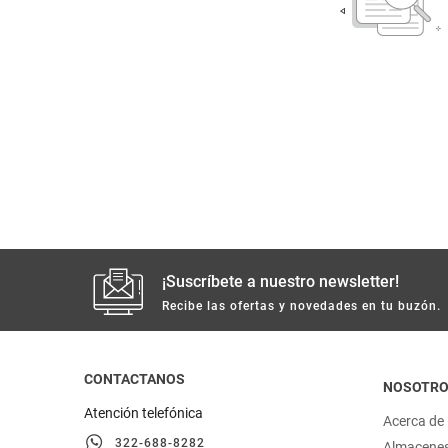
despensa
Arroz
Mantequilla
lácteos y refrigerados
vinos y licores
cuidado del bebé
mascotas
¡Suscríbete a nuestro newsletter!
limpieza
Recibe las ofertas y novedades en tu buzón.
cuidado personal
CONTACTANOS
NOSOTR
otros
Atención telefónica
Acerca de
322-688-8282
Almacene