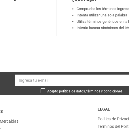
Comprueba los términos ingres
Intenta utilizar una sola palabra
Utiliza términos genéricos en l
Intenta buscar sinónimos del t
Acepto política de datos, términos y condiciones
LEGAL
OS
Política de Privac
 Mercaldas
Términos del Port
s