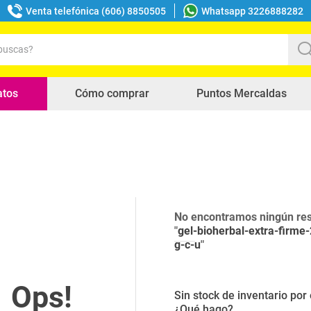
Venta telefónica (606) 8850505
Whatsapp 3226888282
uscas?
s buscados
atos
Cómo comprar
Puntos Mercaldas
No encontramos ningún res
"
gel-bioherbal-extra-firme
g-c-u
"
Sin stock de inventario po
¿Qué hago?