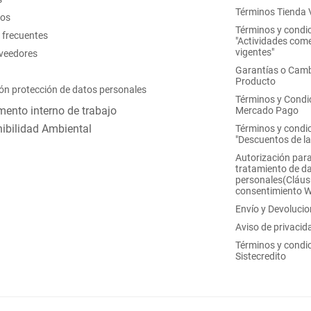
Términos Tienda V
nos
Términos y condi
 frecuentes
"Actividades come
vigentes"
oveedores
Garantías o Camb
Producto
ón protección de datos personales
Términos y Condi
ento interno de trabajo
Mercado Pago
ibilidad Ambiental
Términos y condi
"Descuentos de l
Autorización para
tratamiento de d
personales(Cláus
consentimiento 
Envío y Devoluci
Aviso de privacid
Términos y condi
Sistecredito