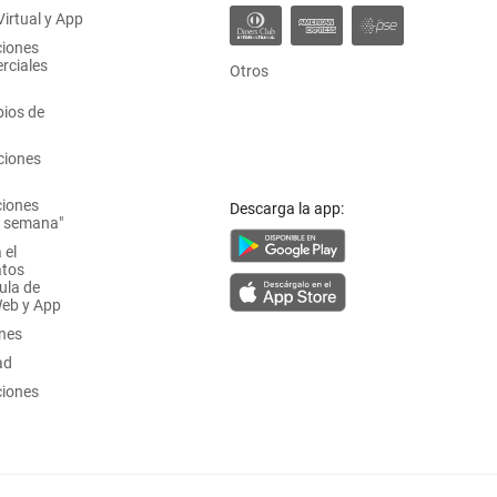
irtual y App
ciones
rciales
Otros
ios de
ciones
ciones
Descarga la app:
a semana"
 el
atos
ula de
Web y App
ones
ad
ciones