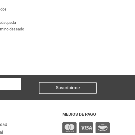
ados
a búsqueda
érmino deseado
Suscribirme
MEDIOS DE PAGO
idad
al