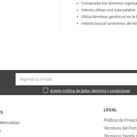
Comprueba los términos ingres
Intenta utilizar una sola palabra
Utiliza términos genéricos en l
Intenta buscar sinónimos del t
Acepto política de datos, términos y condiciones
LEGAL
OS
Política de Privac
 Mercaldas
Términos del Port
s
Términos Tienda V