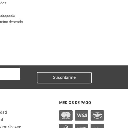
ados
a búsqueda
érmino deseado
Suscribirme
MEDIOS DE PAGO
idad
al
irtual y App