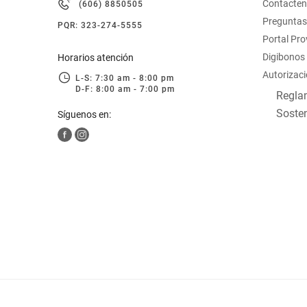
Contacte
(606) 8850505
hogar
Preguntas
PQR: 323-274-5555
Portal Pr
tecnología
Digibonos
Horarios atención
Autorizaci
L-S: 7:30 am - 8:00 pm
D-F: 8:00 am - 7:00 pm
moda
Reglam
Sosten
Síguenos en:
deportes
juguetería