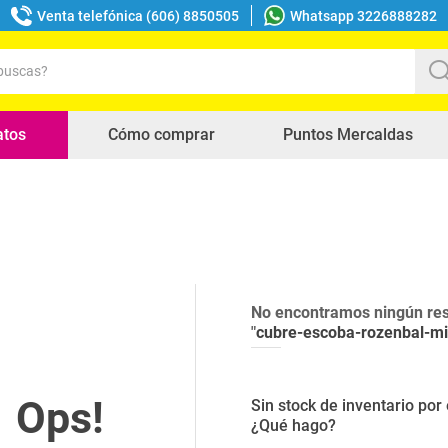
Venta telefónica (606) 8850505
Whatsapp 3226888282
uscas?
s buscados
atos
Cómo comprar
Puntos Mercaldas
No encontramos ningún res
"
cubre-escoba-rozenbal-mi
Sin stock de inventario po
¿Qué hago?