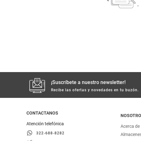
despensa
Arroz
Mantequilla
lácteos y refrigerados
vinos y licores
cuidado del bebé
mascotas
¡Suscríbete a nuestro newsletter!
Recibe las ofertas y novedades en tu buzón.
limpieza
cuidado personal
CONTACTANOS
NOSOTR
Atención telefónica
Acerca de
otros
322-688-8282
Almacene