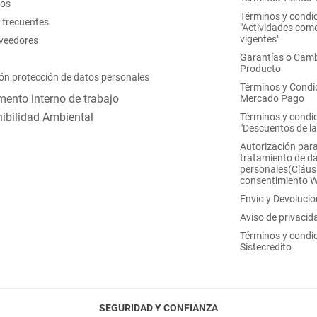
nos
Términos y condi
 frecuentes
"Actividades come
vigentes"
oveedores
Garantías o Camb
Producto
ón protección de datos personales
Términos y Condi
ento interno de trabajo
Mercado Pago
ibilidad Ambiental
Términos y condi
"Descuentos de l
Autorización para
tratamiento de d
personales(Cláus
consentimiento 
Envío y Devoluci
Aviso de privacid
Términos y condi
Sistecredito
SEGURIDAD Y CONFIANZA