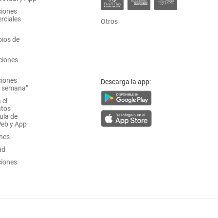
ciones
rciales
Otros
ios de
ciones
ciones
Descarga la app:
a semana"
 el
atos
ula de
Web y App
ones
ad
ciones