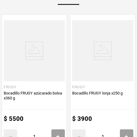
Multiplicador
1
PUM - Medida
130
PUM - Unidad
Gramo
de Medida
FRUGY
FRUGY
Bocadillo FRUGY azúcarado bolsa
Bocadillo FRUGY lonja x250 g
x360 g
$
5500
$
3900