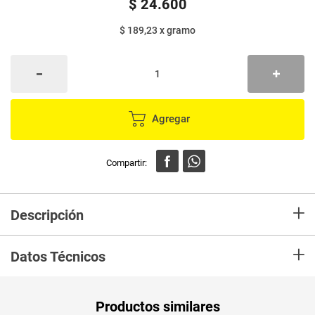
$
24
.
600
$ 189,23
x
gramo
Agregar
+
Descripción
Disfruta el sabor tradicional de las
cocadas con leche y coco
endulzadas,
+
elaboradas con yema de huevo y edulcorantes.
Datos Técnicos
Unidad de
un
Productos similares
medida