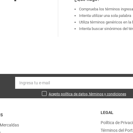
Comprueba los términos ingres
Intenta utilizar una sola palabra
Utiliza términos genéricos en l
Intenta buscar sinónimos del t
Acepto política de datos, términos y condiciones
LEGAL
OS
Política de Privac
 Mercaldas
Términos del Port
s