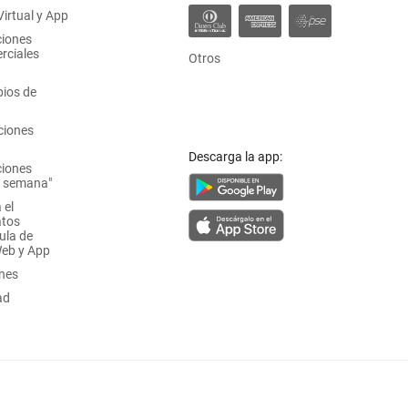
irtual y App
ciones
rciales
Otros
ios de
ciones
Descarga la app:
ciones
a semana"
 el
atos
ula de
Web y App
ones
ad