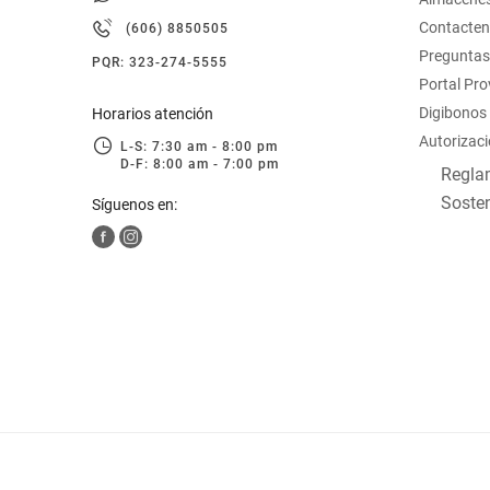
hogar
Contacte
(606) 8850505
Preguntas
PQR: 323-274-5555
tecnología
Portal Pr
Digibonos
Horarios atención
Autorizaci
moda
L-S: 7:30 am - 8:00 pm
D-F: 8:00 am - 7:00 pm
Reglam
Sosten
Síguenos en:
deportes
juguetería