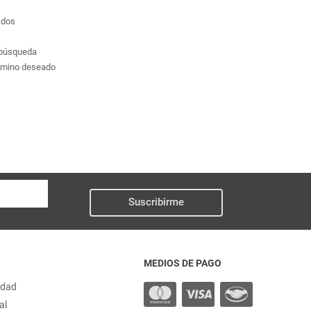
ados
a búsqueda
érmino deseado
Suscribirme
MEDIOS DE PAGO
idad
al