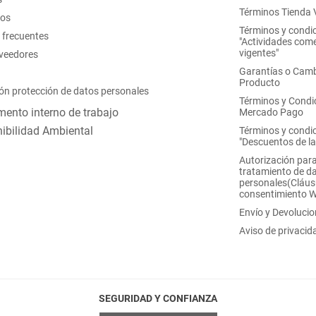
Términos Tienda V
nos
Términos y condi
 frecuentes
"Actividades come
vigentes"
oveedores
Garantías o Camb
Producto
ón protección de datos personales
Términos y Condi
ento interno de trabajo
Mercado Pago
ibilidad Ambiental
Términos y condi
"Descuentos de l
Autorización para
tratamiento de d
personales(Cláus
consentimiento 
Envío y Devoluci
Aviso de privacid
SEGURIDAD Y CONFIANZA