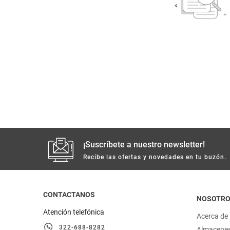
despensa
Arroz
Mantequilla
lácteos y refrigerados
vinos y licores
cuidado del bebé
mascotas
¡Suscríbete a nuestro newsletter!
limpieza
Recibe las ofertas y novedades en tu buzón.
cuidado personal
CONTACTANOS
NOSOTR
otros
Atención telefónica
Acerca de
322-688-8282
Almacene