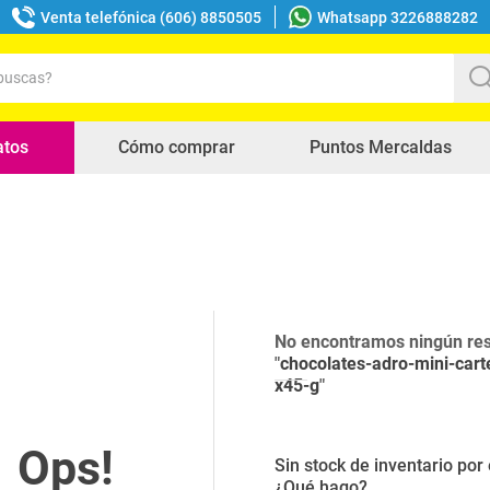
Venta telefónica (606) 8850505
Whatsapp 3226888282
uscas?
s buscados
atos
Cómo comprar
Puntos Mercaldas
No encontramos ningún res
"
chocolates-adro-mini-cart
x45-g
"
Sin stock de inventario po
¿Qué hago?