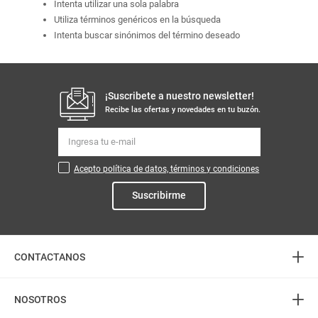
Intenta utilizar una sola palabra
Utiliza términos genéricos en la búsqueda
Intenta buscar sinónimos del término deseado
¡Suscribete a nuestro newsletter!
Recibe las ofertas y novedades en tu buzón.
Acepto política de datos, términos y condiciones
Suscribirme
+
CONTACTANOS
+
Atención telefónica
NOSOTROS
3226888282