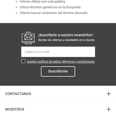
Intenta utilizar una sola palabra
Utiliza términos genéricos en la búsqueda
Intenta buscar sinónimos del término deseado
¡Suscribete a nuestro newsletter!
Recibe las ofertas y novedades en tu buzón.
Acepto política de datos, términos y condiciones
Suscribirme
+
CONTACTANOS
+
Atención telefónica
NOSOTROS
3226888282