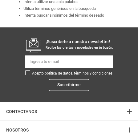
Intenta utilizar una sola palabra
Utiliza términos genéricos en la búsqueda
Intenta buscar sinónimos del término deseado
¡Suscribete a nuestro newsletter!
Recibe las ofertas y novedades en tu buzón.
Acepto política de datos, términos y condiciones
Suscribirme
+
CONTACTANOS
+
Atención telefónica
NOSOTROS
3226888282