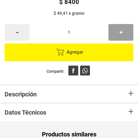
$
8400
$ 49,41
x
gramo
Agregar
+
Descripción
En Mercaldas compra Champiñones ALFRESCO tajado frasco x170 g
+
Datos Técnicos
Peso Neto
280
Productos similares
Producto (kg)