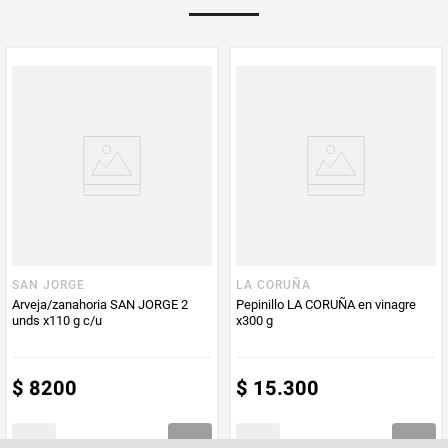
PUM - Unidad
Gramo
de Medida
SAN JORGE
LA CORUÑA
Arveja/zanahoria SAN JORGE 2
Pepinillo LA CORUÑA en vinagre
unds x110 g c/u
x300 g
$
8200
$
15
.
300