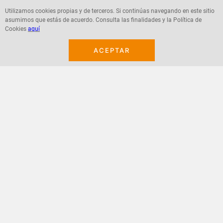
Utilizamos cookies propias y de terceros. Si continúas navegando en este sitio
asumimos que estás de acuerdo. Consulta las finalidades y la Política de
Agregar
Agregar
Cookies
aquí
ACEPTAR
¡Suscribete a nuestro newsletter!
Recibe las ofertas y novedades en tu buzón.
Acepto política de datos, términos y condiciones
Suscribirme
+
CONTACTANOS