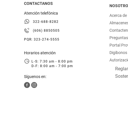
CONTACTANOS
NOSOTR
Atención telefónica
Acerca de
322-688-8282
Almacene
Contacte
(606) 8850505
Preguntas
PQR: 323-274-5555
Portal Pr
Digibonos
Horarios atención
Autorizaci
L-S: 7:30 am - 8:00 pm
D-F: 8:00 am - 7:00 pm
Reglam
Sosten
Síguenos en: