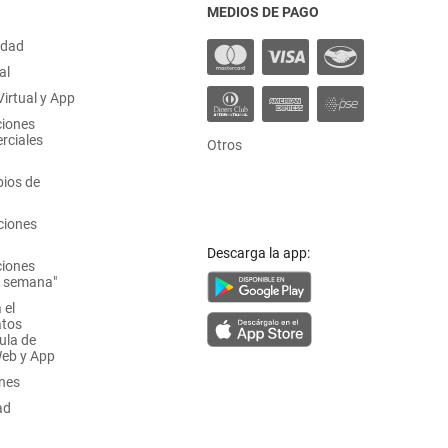
MEDIOS DE PAGO
idad
al
irtual y App
ciones
rciales
Otros
ios de
ciones
Descarga la app:
ciones
a semana"
 el
atos
ula de
Web y App
ones
ad