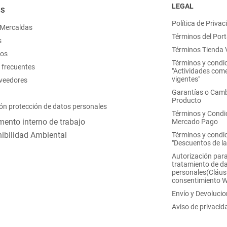
LEGAL
OS
Política de Privac
 Mercaldas
Términos del Port
s
Términos Tienda V
nos
Términos y condi
 frecuentes
"Actividades come
vigentes"
oveedores
Garantías o Camb
Producto
ón protección de datos personales
Términos y Condi
ento interno de trabajo
Mercado Pago
ibilidad Ambiental
Términos y condi
"Descuentos de l
Autorización para
tratamiento de d
personales(Cláus
consentimiento 
Envío y Devoluci
Aviso de privacid