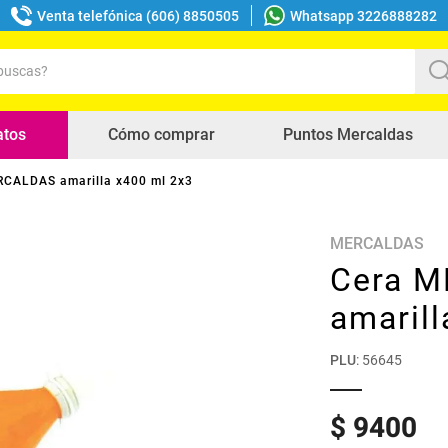
Venta telefónica (606) 8850505
Whatsapp 3226888282
uscas?
s buscados
atos
Cómo comprar
Puntos Mercaldas
CALDAS amarilla x400 ml 2x3
MERCALDAS
Cera 
amarill
PLU
:
56645
$
9400