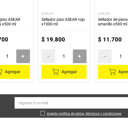
ASEAR
ASEAR
 piso ASEAR
Sellador piso ASEAR rojo
Sellador de piso
a x500 ml
x1000 ml
amarillo x500 ml
700
$
19
.
800
$
11
.
700
Agregar
Agregar
Agre
Acepto política de datos, términos y condiciones