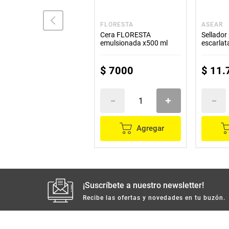
BEISBOL
FLORESTA
ASEAR
Cera plástica BEISBOL
Cera FLORESTA
Sellador
neutra x800 ml
emulsionada x500 ml
escarlat
$
20
.
200
$
7000
$
11
.
Agregar
Agregar
¡Suscríbete a nuestro newsletter!
Recibe las ofertas y novedades en tu buzón.