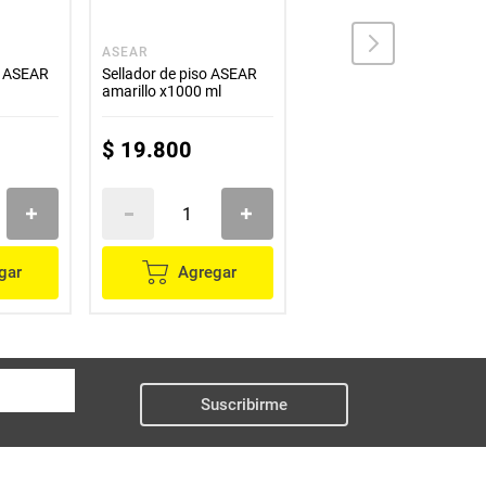
ASEAR
ASEAR
s ASEAR
Sellador de piso ASEAR
Cera ASEAR amarilla
amarillo x1000 ml
x320 ml
$
19
.
800
$
7900
gar
Agregar
Agregar
Suscribirme