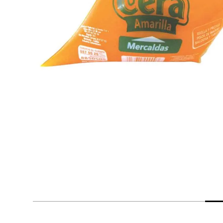
despensa
Arroz
Mantequilla
lácteos y refrigerados
vinos y licores
cuidado del bebé
mascotas
limpieza
cuidado personal
otros