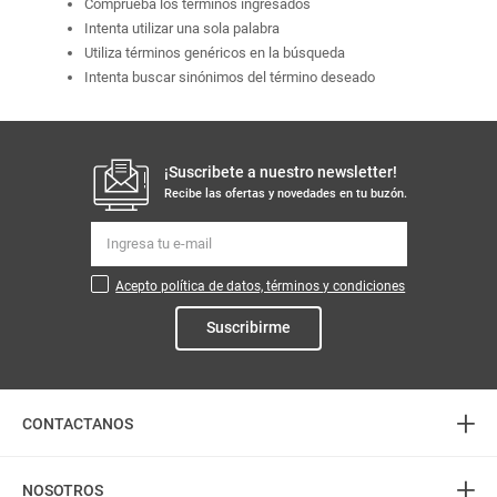
Comprueba los términos ingresados
Intenta utilizar una sola palabra
Utiliza términos genéricos en la búsqueda
Intenta buscar sinónimos del término deseado
¡Suscribete a nuestro newsletter!
Recibe las ofertas y novedades en tu buzón.
Acepto política de datos, términos y condiciones
Suscribirme
+
CONTACTANOS
+
Atención telefónica
NOSOTROS