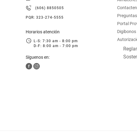
hogar
Contacte
(606) 8850505
Preguntas
PQR: 323-274-5555
tecnología
Portal Pr
Digibonos
Horarios atención
Autorizaci
moda
L-S: 7:30 am - 8:00 pm
D-F: 8:00 am - 7:00 pm
Reglam
Sosten
Síguenos en:
deportes
juguetería