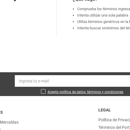
Comprueba los términos ingres
Intenta utilizar una sola palabra
Utiliza términos genéricos en l
Intenta buscar sinónimos del t
Acepto política de datos, términos y condiciones
LEGAL
OS
Política de Privac
 Mercaldas
Términos del Port
s