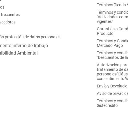
Términos Tienda V
nos
Términos y condi
 frecuentes
"Actividades come
vigentes"
oveedores
Garantías o Camb
Producto
ón protección de datos personales
Términos y Condi
ento interno de trabajo
Mercado Pago
ibilidad Ambiental
Términos y condi
"Descuentos de l
Autorización para
tratamiento de d
personales(Cláus
consentimiento 
Envío y Devoluci
Aviso de privacid
Términos y condi
Sistecredito