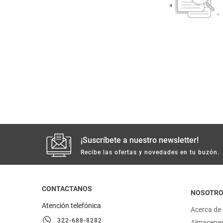
despensa
Arroz
Mantequilla
lácteos y refrigerados
vinos y licores
cuidado del bebé
mascotas
¡Suscríbete a nuestro newsletter!
limpieza
Recibe las ofertas y novedades en tu buzón.
cuidado personal
CONTACTANOS
NOSOTR
otros
Atención telefónica
Acerca de
322-688-8282
Almacene