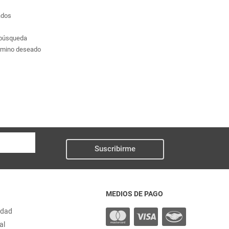
ados
a búsqueda
érmino deseado
Suscribirme
MEDIOS DE PAGO
idad
al