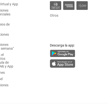
irtual y App
ciones
rciales
Otros
ios de
ciones
ciones
Descarga la app:
a semana"
 el
atos
ula de
Web y App
ones
ad
ciones