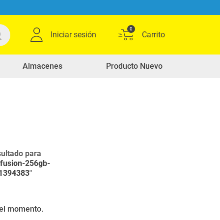
0
Iniciar sesión
Almacenes
Producto Nuevo
ultado para
-fusion-256gb-
-1394383
"
r el momento.