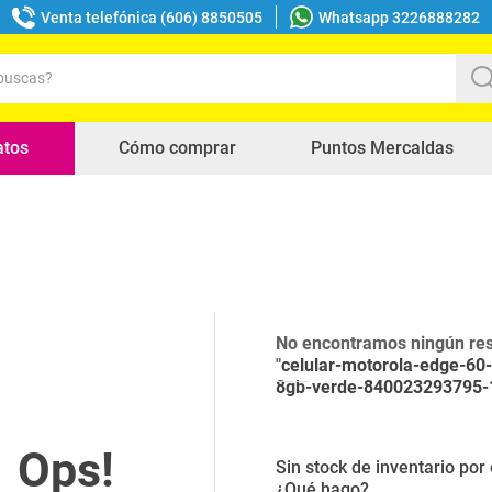
Venta telefónica (606) 8850505
Whatsapp 3226888282
uscas?
s buscados
atos
Cómo comprar
Puntos Mercaldas
No encontramos ningún res
"
celular-motorola-edge-60
8gb-verde-840023293795
Sin stock de inventario po
¿Qué hago?