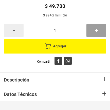
$
49
.
700
$ 994
x
mililitro
Agregar
+
Descripción
Bloqueador tanga faces Spf 50 cuida tu piel con alta protección, para
+
pieles sensibles al sol o muy blancas. Contiene un sistema equilibrado de
Datos Técnicos
filtros para una protección avanzado ya que además de protegernos de los
rayos UVB, nos protege de los rayos ultravioleta UVA II y UVA I.
Unidad de
un