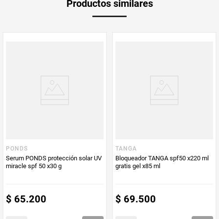
Productos similares
medida
Multiplicador
1
PUM - Medida
50
Peso Neto
50
Producto (kg)
PUM - Unidad
Mililitro
de Medida
PONDS
TANGA
Serum PONDS protección solar UV
Bloqueador TANGA spf50 x220 ml
miracle spf 50 x30 g
gratis gel x85 ml
$
65
.
200
$
69
.
500