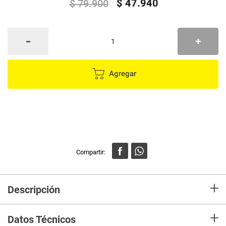
$
47
.
940
$
79
.
900
Agregar
+
Descripción
Balón Fútbol, tamaño #5, Nivel 2, apto para entrenamiento.
+
Datos Técnicos