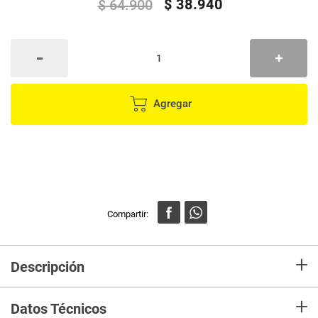
$
38
.
940
$
64
.
900
Agregar
+
Descripción
Balón Fútbol, tamaño #5, Nivel 2, apto para entrenamiento.
+
Datos Técnicos