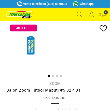
Venta telefónica (606) 8850505
Whatsapp
0
40
% OFF
ZOOM
Balón Zoom Futbol Mabuti #5 32P D1
PLU
:
66450801