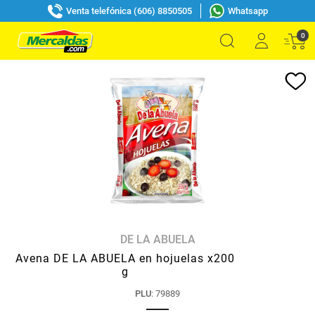
Venta telefónica (606) 8850505
Whatsapp
0
DE LA ABUELA
Avena DE LA ABUELA en hojuelas x200
g
PLU
:
79889