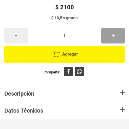
$
2100
$ 10,5
x
gramo
Agregar
+
Descripción
Es el cereal más completo; precocido, 100% natural, contiene vitaminas y
+
minerales y es una fuente de alta fibra. Sus propiedades la hacen ideal
Datos Técnicos
para el cuidado de la salud; reduce el colesterol y cuida el corazón, entre
otros beneficios asociados a su practicidad. Es una excelente opción para
consumir en el desayuno.
Unidad de
un