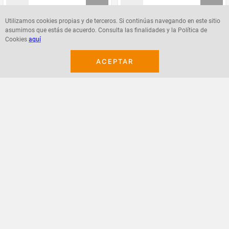
Utilizamos cookies propias y de terceros. Si continúas navegando en este sitio
asumimos que estás de acuerdo. Consulta las finalidades y la Política de
Agregar
Agregar
Cookies
aquí
ACEPTAR
¡Suscribete a nuestro newsletter!
Recibe las ofertas y novedades en tu buzón.
Acepto política de datos, términos y condiciones
Suscribirme