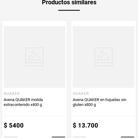
Productos similares
medida
Multiplicador
1
PUM - Medida
200
Peso Neto
200
Producto (kg)
PUM - Unidad
Gramo
de Medida
QUAKER
QUAKER
Avena QUAKER molida
Avena QUAKER en hojuelas sin
extracontenido x400 g
gluten x800 g
$
5400
$
13
.
700