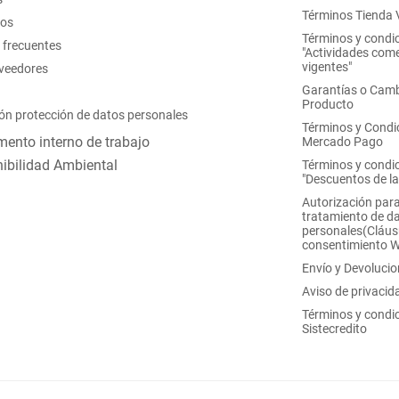
Términos Tienda V
nos
Términos y condi
 frecuentes
"Actividades come
vigentes"
oveedores
Garantías o Camb
Producto
ón protección de datos personales
Términos y Condi
ento interno de trabajo
Mercado Pago
ibilidad Ambiental
Términos y condi
"Descuentos de l
Autorización para
tratamiento de d
personales(Cláus
consentimiento 
Envío y Devoluci
Aviso de privacid
Términos y condi
Sistecredito