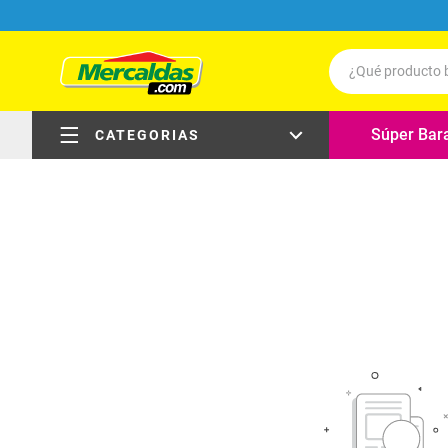
¿Qué producto b
Términos má
Súper Bar
CATEGORIAS
Leche
Carne
electrodomésticos
Queso
Huevos
carnes, pollo y pescado
Cafe
carnes frías, embutidos y
delicatessen
Pollo
Aceite
frutas y verduras
Galletas