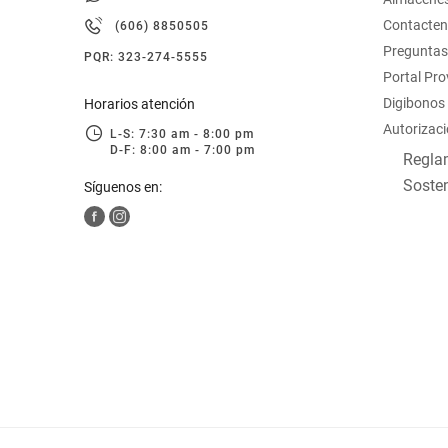
hogar
Contacte
(606) 8850505
Preguntas
PQR: 323-274-5555
tecnología
Portal Pr
Digibonos
Horarios atención
Autorizaci
moda
L-S: 7:30 am - 8:00 pm
D-F: 8:00 am - 7:00 pm
Reglam
Sosten
Síguenos en:
deportes
juguetería