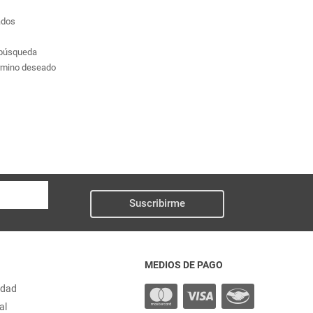
ados
a búsqueda
érmino deseado
Suscribirme
MEDIOS DE PAGO
idad
al