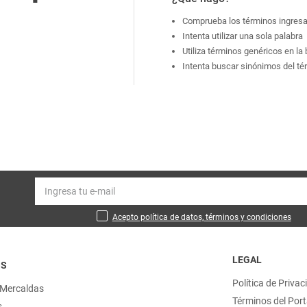
Comprueba los términos ingres
Intenta utilizar una sola palabra
Utiliza términos genéricos en l
Intenta buscar sinónimos del t
Acepto política de datos, términos y condiciones
LEGAL
OS
Política de Privac
 Mercaldas
Términos del Port
s