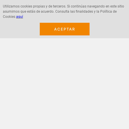
Utilizamos cookies propias y de terceros. Si continúas navegando en este sitio
asumimos que estás de acuerdo. Consulta las finalidades y la Política de
Agregar
Agregar
Cookies
aquí
ACEPTAR
¡Suscribete a nuestro newsletter!
Recibe las ofertas y novedades en tu buzón.
Acepto política de datos, términos y condiciones
Suscribirme
+
CONTACTANOS