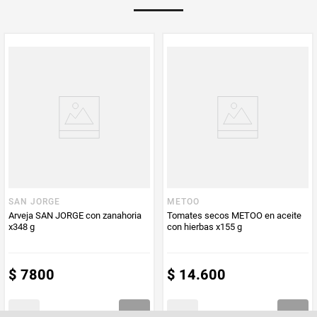
Multiplicador
1
PUM - Medida
70
Peso Neto
70
Producto (kg)
PUM - Unidad
Gramo
de Medida
SAN JORGE
METOO
Arveja SAN JORGE con zanahoria
Tomates secos METOO en aceite
x348 g
con hierbas x155 g
$
7800
$
14
.
600