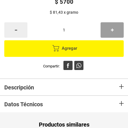
$
5700
$ 81,43
x
gramo
Agregar
+
Descripción
En Mercaldas compra Alcaparras ALFRESCO vinagre frasco x70 g Marca
+
ALFRESCO y recibelo en tu casa en minutos.
Datos Técnicos
Unidad de
un
Productos similares
medida