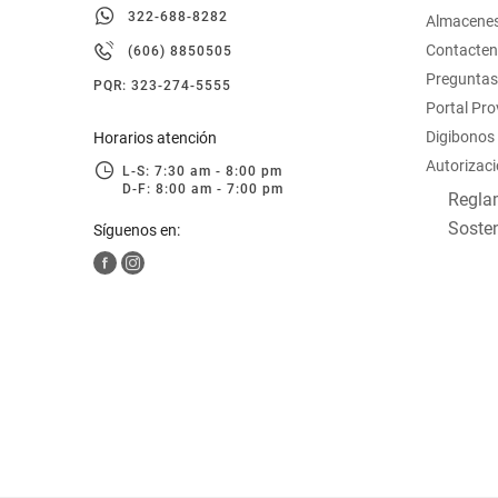
322-688-8282
hogar
Almacene
Contacte
(606) 8850505
Preguntas
tecnología
PQR: 323-274-5555
Portal Pr
Digibonos
Horarios atención
moda
Autorizaci
L-S: 7:30 am - 8:00 pm
D-F: 8:00 am - 7:00 pm
Reglam
deportes
Sosten
Síguenos en:
juguetería