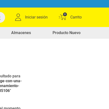
0
Iniciar sesión
Almacenes
Producto Nuevo
ultado para
ige-con-una-
cenamiento-
385106
"
r el momento.