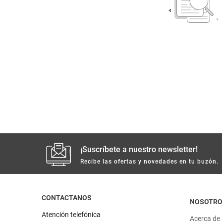
despensa
Arroz
Mantequilla
lácteos y refrigerados
vinos y licores
cuidado del bebé
mascotas
limpieza
¡Suscríbete a nuestro newsletter!
Recibe las ofertas y novedades en tu buzón.
cuidado personal
CONTACTANOS
otros
NOSOTR
Atención telefónica
Acerca de