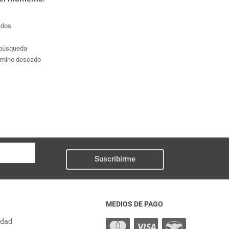
ados
a búsqueda
érmino deseado
Suscribirme
MEDIOS DE PAGO
idad