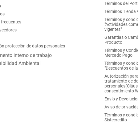
Términos del Port
s
Términos Tienda V
nos
Términos y condi
 frecuentes
"Actividades come
vigentes"
oveedores
Garantías o Camb
Producto
ón protección de datos personales
Términos y Condi
ento interno de trabajo
Mercado Pago
ibilidad Ambiental
Términos y condi
"Descuentos de l
Autorización para
tratamiento de d
personales(Cláus
consentimiento 
Envío y Devoluci
Aviso de privacid
Términos y condi
Sistecredito