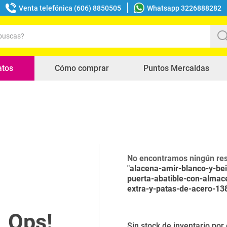
Venta telefónica (606) 8850505
Whatsapp 3226888282
uscas?
s buscados
atos
Cómo comprar
Puntos Mercaldas
No encontramos ningún res
"
alacena-amir-blanco-y-be
puerta-abatible-con-alma
extra-y-patas-de-acero-1
Sin stock de inventario po