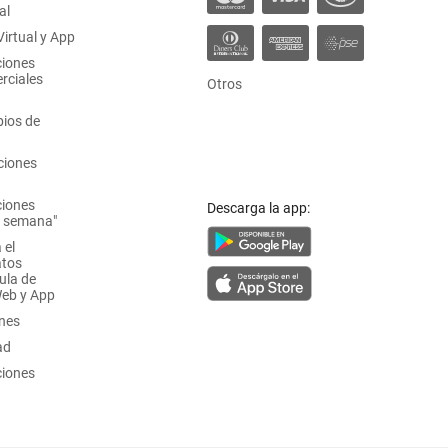
al
irtual y App
ciones
rciales
Otros
ios de
ciones
ciones
Descarga la app:
a semana"
 el
atos
ula de
Web y App
ones
ad
ciones