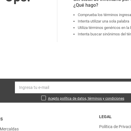
¿Qué hago?
Comprueba los términos ingres
Intenta utilizar una sola palabra
Utiliza términos genéricos en l
Intenta buscar sinónimos del t
Acepto política de datos, términos y condiciones
LEGAL
OS
Política de Privac
 Mercaldas