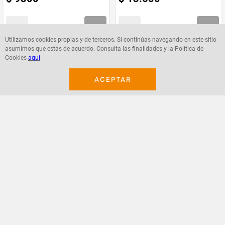
Utilizamos cookies propias y de terceros. Si continúas navegando en este sitio
asumimos que estás de acuerdo. Consulta las finalidades y la Política de
Agregar
Agregar
Cookies
aquí
ACEPTAR
¡Suscribete a nuestro newsletter!
Recibe las ofertas y novedades en tu buzón.
Acepto política de datos, términos y condiciones
Suscribirme