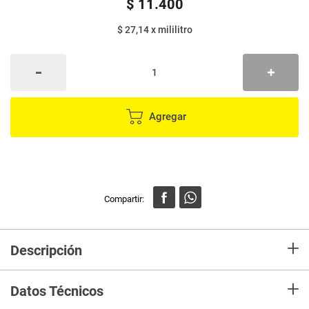
$
11
.
400
$ 27,14
x
mililitro
Agregar
+
Descripción
Es un aceite de color claro con sabor y olor neutros que te permiten tener
+
una gran versatilidad en la cocina, ideal para freír, sofreír y aderezar.
Datos Técnicos