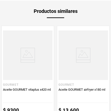
Unidad de
un
Productos similares
medida
Multiplicador
1
PUM - Medida
420
Peso Neto
420
Producto (kg)
PUM - Unidad
Mililitro
de Medida
GOURMET
GOURMET
Ingredientes
Mezcla de aceites vegetales refinados
Aceite GOURMET vitaplus x420 ml
Aceite GOURMET airfryer x180 ml
(aceite de girasol y aceite de
canola),vitamina
E,antioxidante(tocoferoles),vitamina
A,vitamina D y sinergista(ácido cítrico).
$
9300
$
13
.
600