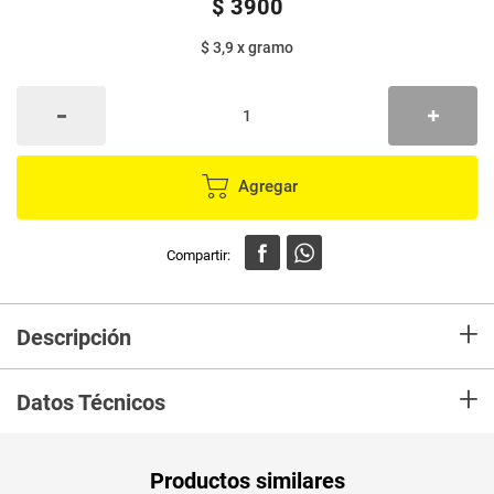
$
3900
$ 3,9
x
gramo
Agregar
+
Descripción
En Mercaldas compra Harina PROMASA amarilla bolsa x1000 g Marca
+
PROMASA y recibelo en tu casa en minutos.
Datos Técnicos
Unidad de
un
Productos similares
medida