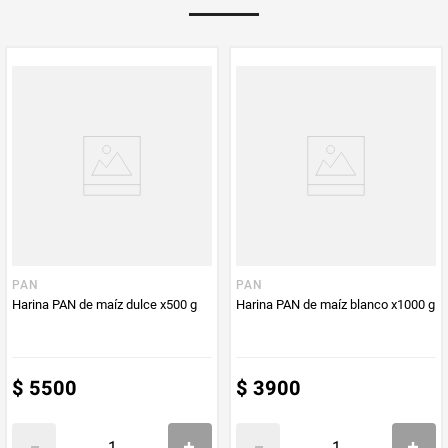
Multiplicador
1
PUM - Medida
1000
Peso Neto
1000
Producto (kg)
PUM - Unidad
Gramo
de Medida
PAN
PAN
Harina PAN de maíz dulce x500 g
Harina PAN de maíz blanco x1000 g
$
5500
$
3900