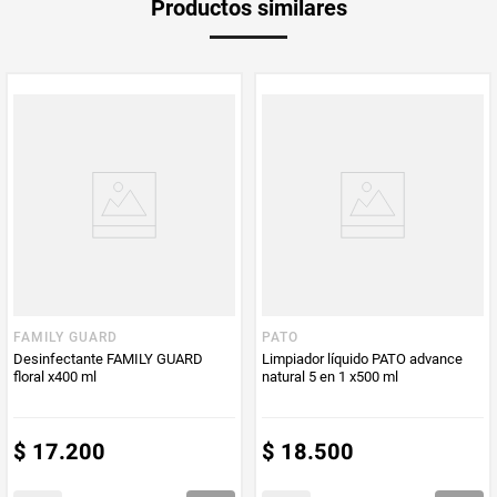
Productos similares
medida
Multiplicador
1
PUM - Medida
500
Peso Neto
500
Producto (kg)
PUM - Unidad
Mililitro
de Medida
FAMILY GUARD
PATO
Desinfectante FAMILY GUARD
Limpiador líquido PATO advance
floral x400 ml
natural 5 en 1 x500 ml
$
17
.
200
$
18
.
500