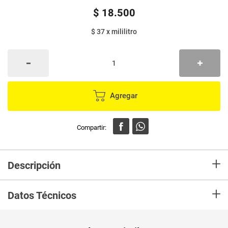
$
18
.
500
$ 37
x
mililitro
Agregar
+
Descripción
Limpiar el baño no es tan complicado. Pato® Deep Cleaning Gel es un
+
limpiador completo para su inodoro, su fórmula elimina el 99.9% de
Datos Técnicos
gérmenes y bacterias. Tiene una boquilla con un diseño exclusivo,
inspirado en este que te dice, que te permite alcanzar mejor bajo el borde,
dejando la taza del inodoro limpia y con una fragancia duradera.
Unidad de
un