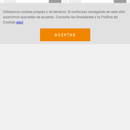
Utilizamos cookies propias y de terceros. Si continúas navegando en este sitio
asumimos que estás de acuerdo. Consulta las finalidades y la Política de
Agregar
Agregar
Cookies
aquí
ACEPTAR
¡Suscribete a nuestro newsletter!
Recibe las ofertas y novedades en tu buzón.
Acepto política de datos, términos y condiciones
Suscribirme