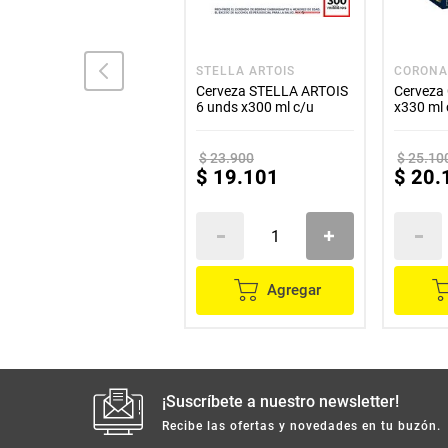
HEINEKEN
STELLA ARTOIS
CORON
Cerveza HEINEKEN
Cerveza STELLA ARTOIS
Cerveza
nacional 6 unds x330 ml
6 unds x300 ml c/u
x330 ml 
$
23
.
900
$
25
.
10
$
25
.
000
$
19
.
101
$
20
.
Agregar
Agregar
¡Suscríbete a nuestro newsletter!
Recibe las ofertas y novedades en tu buzón.