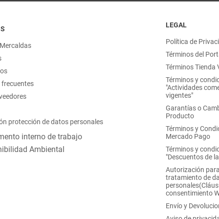
LEGAL
OS
Política de Privac
 Mercaldas
Términos del Port
s
Términos Tienda V
nos
Términos y condi
 frecuentes
"Actividades come
vigentes"
oveedores
Garantías o Camb
Producto
ón protección de datos personales
Términos y Condi
ento interno de trabajo
Mercado Pago
ibilidad Ambiental
Términos y condi
"Descuentos de l
Autorización para
tratamiento de d
personales(Cláus
consentimiento 
Envío y Devoluci
Aviso de privacid