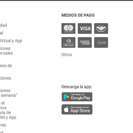
MEDIOS DE PAGO
idad
al
irtual y App
ciones
rciales
Otros
ios de
ciones
Descarga la app:
ciones
a semana"
 el
atos
ula de
Web y App
ones
ad