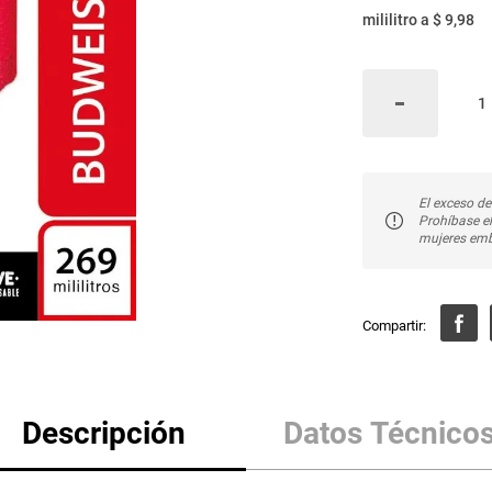
mililitro
a
$ 9,98
El exceso de
Prohíbase e
mujeres emb
Descripción
Datos Técnico