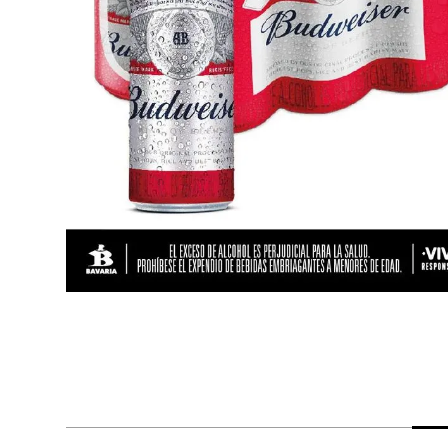
despensa
Arroz
Aceite
lácteos y refrigerados
vinos y licores
cuidado del bebé
mascotas
limpieza
cuidado personal
otros