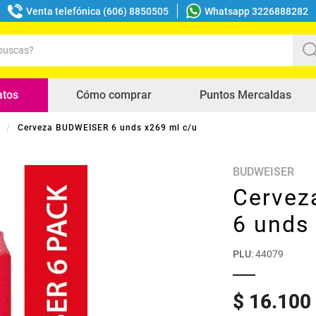
Venta telefónica (606) 8850505
Whatsapp 3226888282
uscas?
s buscados
atos
Cómo comprar
Puntos Mercaldas
s
Cerveza BUDWEISER 6 unds x269 ml c/u
BUDWEISER
Cervez
6 unds
PLU
:
44079
$
16
.
100