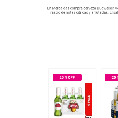
hogar
En Mercaldas compra cerveza Budweiser Vol 
rastro de notas cítricas y afrutadas. El s
tecnología
moda
deportes
juguetería
20
% OFF
20