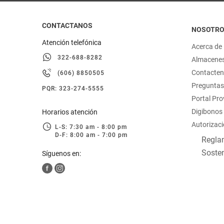
CONTACTANOS
NOSOTR
Atención telefónica
Acerca de
322-688-8282
Almacene
Contacte
(606) 8850505
Preguntas
PQR: 323-274-5555
Portal Pr
Digibonos
Horarios atención
Autorizaci
L-S: 7:30 am - 8:00 pm
D-F: 8:00 am - 7:00 pm
Reglam
Sosten
Síguenos en: