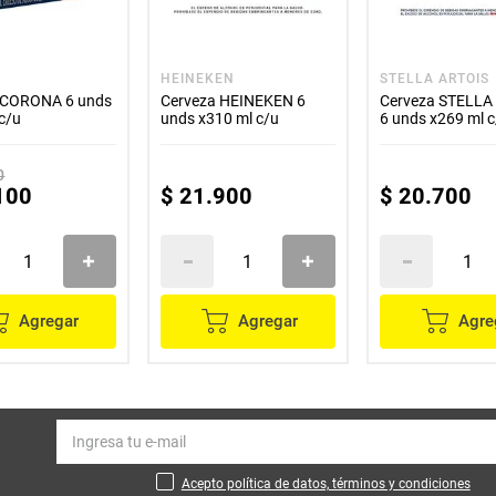
A
HEINEKEN
STELLA ARTOIS
 CORONA 6 unds
Cerveza HEINEKEN 6
Cerveza STELLA
c/u
unds x310 ml c/u
6 unds x269 ml 
0
100
$
21
.
900
$
20
.
700
Agregar
Agregar
Agre
Acepto política de datos, términos y condiciones