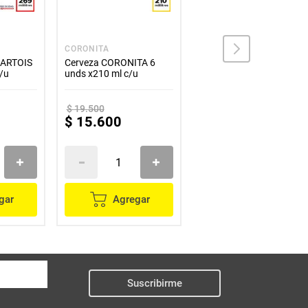
CORONITA
BUDWEISER
 ARTOIS
Cerveza CORONITA 6
Cerveza BUDWEISER 6
c/u
unds x210 ml c/u
unds x269 ml c/u
$
19
.
500
$
15
.
600
$
16
.
100
gar
Agregar
Agregar
Suscribirme