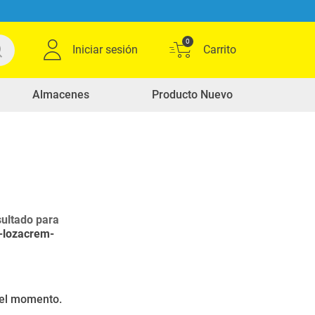
0
Iniciar sesión
Almacenes
Producto Nuevo
ultado para
x-lozacrem-
r el momento.