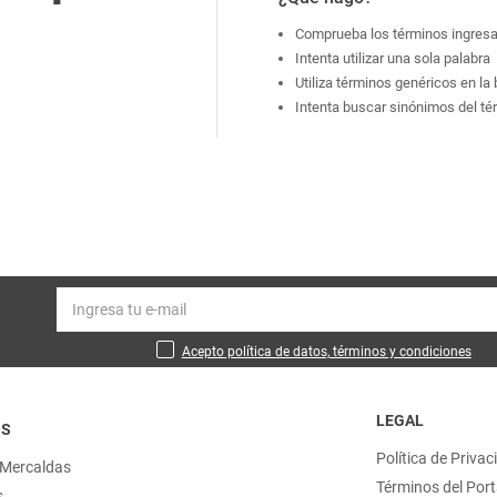
Comprueba los términos ingres
Intenta utilizar una sola palabra
Utiliza términos genéricos en l
Intenta buscar sinónimos del t
Acepto política de datos, términos y condiciones
LEGAL
OS
Política de Privac
 Mercaldas
Términos del Port
s