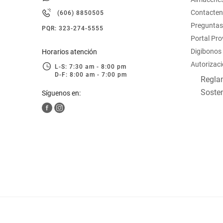
hogar
Contacte
(606) 8850505
Preguntas
PQR: 323-274-5555
tecnología
Portal Pr
Digibonos
Horarios atención
Autorizaci
moda
L-S: 7:30 am - 8:00 pm
D-F: 8:00 am - 7:00 pm
Reglam
Sosten
Síguenos en:
deportes
juguetería