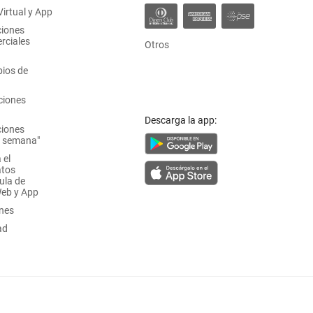
irtual y App
ciones
rciales
Otros
ios de
ciones
Descarga la app:
ciones
a semana"
 el
atos
ula de
Web y App
ones
ad