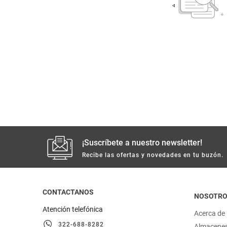
despensa
Arroz
Aceite
lácteos y refrigerados
vinos y licores
cuidado del bebé
mascotas
¡Suscríbete a nuestro newsletter!
limpieza
Recibe las ofertas y novedades en tu buzón.
cuidado personal
CONTACTANOS
NOSOTR
otros
Atención telefónica
Acerca de
322-688-8282
Almacene