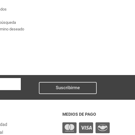
ados
a búsqueda
érmino deseado
Suscribirme
MEDIOS DE PAGO
idad
al