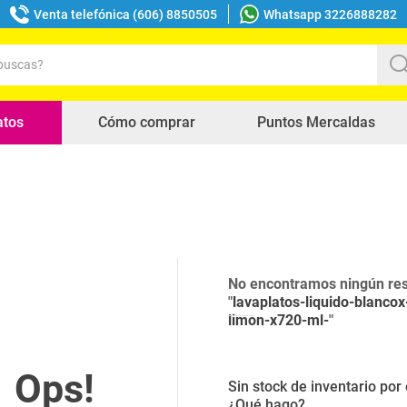
Venta telefónica (606) 8850505
Whatsapp 3226888282
uscas?
s buscados
atos
Cómo comprar
Puntos Mercaldas
No encontramos ningún res
"
lavaplatos-liquido-blanco
limon-x720-ml-
"
Sin stock de inventario po
¿Qué hago?