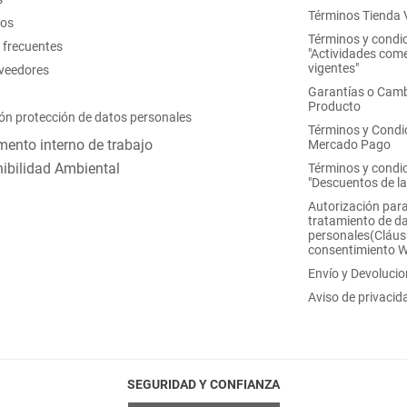
Términos Tienda V
nos
Términos y condi
 frecuentes
"Actividades come
vigentes"
oveedores
Garantías o Camb
Producto
ón protección de datos personales
Términos y Condi
ento interno de trabajo
Mercado Pago
ibilidad Ambiental
Términos y condi
"Descuentos de l
Autorización para
tratamiento de d
personales(Cláus
consentimiento 
Envío y Devoluci
Aviso de privacid
SEGURIDAD Y CONFIANZA