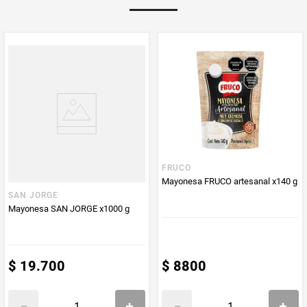
Multiplicador
1
PUM - Medida
200
Peso Neto
200
Producto (kg)
PUM - Unidad
Gramo
de Medida
FRUCO
Mayonesa FRUCO artesanal x140 g
SAN JORGE
Mayonesa SAN JORGE x1000 g
$
19
.
700
$
8800