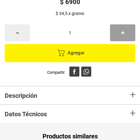
$
6900
$ 34,5
x
gramo
Agregar
+
Descripción
Salsa LA CONSTANCIA teriyaki x200 g
+
Datos Técnicos
Unidad de
un
Productos similares
medida