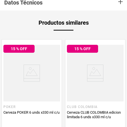
+
Alcohol - Red Label es una cerveza que proviene de la combinación de
Datos Técnicos
maltas tipo caramelo y malta tostada. Además, tiene una espuma
cremosa que contrasta con el color de la cerveza. Club Colombia Roja ha
acompañado a los colombianos desde el año 2010
Unidad de
un
Productos similares
medida
Multiplicador
1
15
% OFF
15
% OFF
PUM - Medida
1980
Peso Neto
1980
Producto (kg)
PUM - Unidad
Mililitro
de Medida
POKER
CLUB COLOMBIA
Cerveza POKER 6 unds x330 ml c/u
Cerveza CLUB COLOMBIA edicion
limitada 6 unds x330 ml c/u