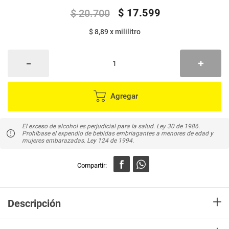
$
17
.
599
$
20
.
700
$ 8,89
x
mililitro
Agregar
El exceso de alcohol es perjudicial para la salud. Ley 30 de 1986.
Prohíbase el expendio de bebidas embriagantes a menores de edad y
mujeres embarazadas. Ley 124 de 1994.
+
Descripción
En Mercaldas compra Cerveza Club Colombia edición limitada Vol 4,7%