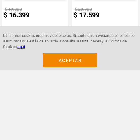
$
19
.
300
$
20
.
700
$
16
.
399
$
17
.
599
Utilizamos cookies propias y de terceros. Si continúas navegando en este sitio
asumimos que estás de acuerdo. Consulta las finalidades y la Política de
Cookies
aquí
Agregar
Agregar
ACEPTAR
¡Suscribete a nuestro newsletter!
Recibe las ofertas y novedades en tu buzón.
Acepto política de datos, términos y condiciones