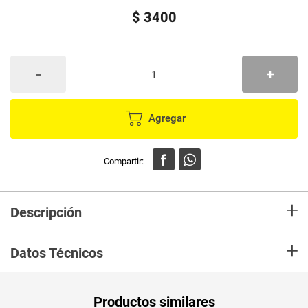
$
3400
Agregar
+
Descripción
En mercaldas compra paño BON BRIL absorbente regular unidady recibelo
+
en casa en minutos
Datos Técnicos
Unidad de
un
Productos similares
medida