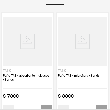
Multiplicador
1
PUM - Medida
1
Peso Neto
1
Producto (kg)
PUM - Unidad
Unidad
de Medida
TASK
TASK
Paño TASK absorbente multiusos
Paño TASK microfibra x3 unds
x3 unds
$
7800
$
8800