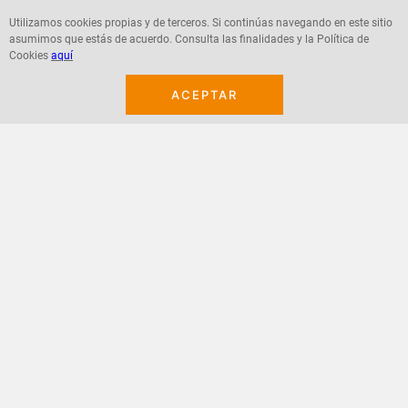
Utilizamos cookies propias y de terceros. Si continúas navegando en este sitio
asumimos que estás de acuerdo. Consulta las finalidades y la Política de
Agregar
Agregar
Cookies
aquí
ACEPTAR
¡Suscribete a nuestro newsletter!
Recibe las ofertas y novedades en tu buzón.
Acepto política de datos, términos y condiciones
Suscribirme
+
CONTACTANOS