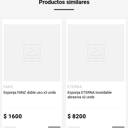
Productos similares
medida
Multiplicador
1
PUM - Medida
2
Peso Neto
2
Producto (kg)
PUM - Unidad
Unidad
de Medida
FANZ
ETERNA
Esponja FANZ doble uso x3 unds
Esponja ETERNA inoxidable
abrasiva x2 unds
$
1600
$
8200