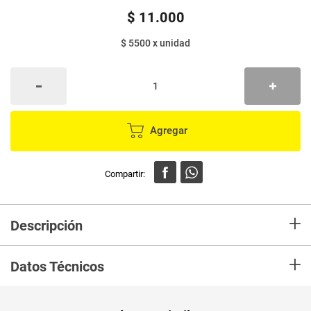
$
11
.
000
$ 5500
x
unidad
Agregar
+
Descripción
En mercaldas compra Esponja Bonbril inoxidable plateada no raya las
+
ollas, ni sartenes de aluminio Está elaborada con fino alambre de acero
Datos Técnicos
inoxidable, este material permite que el producto sea más durable y
práctico No se deshace, ni se oxida Es ideal para limpiar hornos y parrillas
Unidad de
un