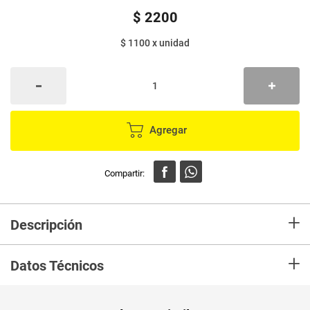
$
2200
$ 1100
x
unidad
Agregar
+
Descripción
En mercaldas compra Esponja abrasivo bonbril limpia profundamente la
+
grasa más pegada en la loza, estufa,sartenes y demás utensilios de
Datos Técnicos
cocina Es ideal para remover el sucio más difícil
Unidad de
un