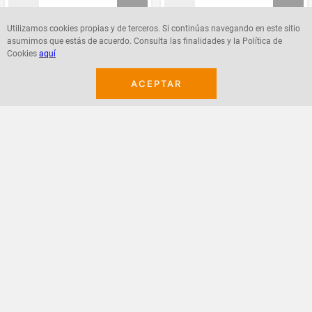
Utilizamos cookies propias y de terceros. Si continúas navegando en este sitio
asumimos que estás de acuerdo. Consulta las finalidades y la Política de
Agregar
Agregar
Cookies
aquí
ACEPTAR
¡Suscribete a nuestro newsletter!
Recibe las ofertas y novedades en tu buzón.
Acepto política de datos, términos y condiciones
Suscribirme