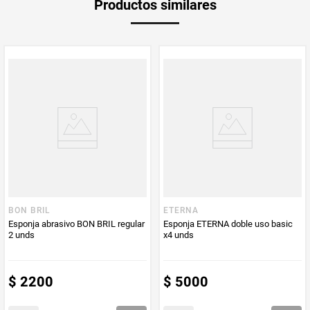
Productos similares
medida
Multiplicador
1
PUM - Medida
2
Peso Neto
2
Producto (kg)
PUM - Unidad
Unidad
de Medida
BON BRIL
ETERNA
Esponja abrasivo BON BRIL regular
Esponja ETERNA doble uso basic
2 unds
x4 unds
$
2200
$
5000