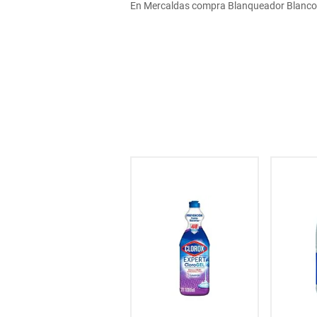
En Mercaldas compra Blanqueador Blancox p
hogar
tecnología
moda
deportes
juguetería