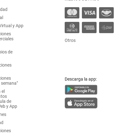
idad
al
irtual y App
ciones
rciales
Otros
ios de
ciones
ciones
Descarga la app:
a semana"
 el
atos
ula de
Web y App
ones
ad
ciones