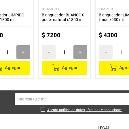
O
BLANCOX
LIMPIDO
ador LÍMPIDO
Blanqueador BLANCOX
Blanqueador LI
x1800 ml
poder natural x1800 ml
limón x930 ml
0
$
7200
$
4300
Agregar
Agregar
Agre
Acepto política de datos, términos y condiciones
LEGAL