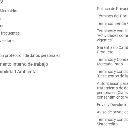
OS
Política de Privac
 Mercaldas
Términos del Port
s
Términos Tienda V
nos
Términos y condi
 frecuentes
"Actividades come
vigentes"
oveedores
Garantías o Camb
Producto
ón protección de datos personales
Términos y Condi
ento interno de trabajo
Mercado Pago
ibilidad Ambiental
Términos y condi
"Descuentos de l
Autorización para
tratamiento de d
personales(Cláus
consentimiento 
Envío y Devoluci
Aviso de privacid
Términos y condi
Sistecredito