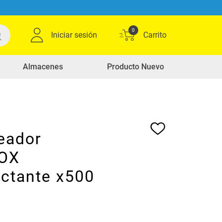
0
Iniciar sesión
Almacenes
Producto Nuevo
eador
OX
ectante x500