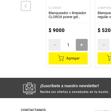
ASEAR
CLOROX
LIMPID
Blanqueador ASEAR
Blanqueador + limpiador
Blanque
x4000 ml
CLOROX power gel
regular 
lavanda x1000 ml
$
9800
$
9000
$
520
Agregar
Agregar
¡Suscríbete a nuestro newsletter!
Recibe las ofertas y novedades en tu buzón.
CONTACTANOS