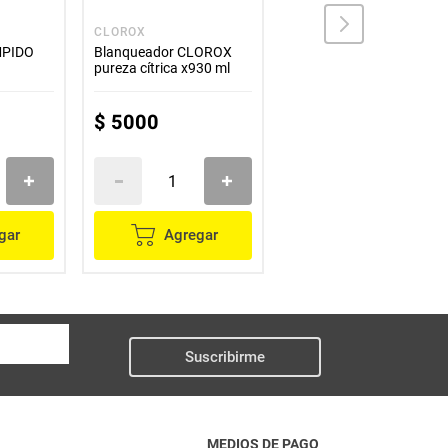
CLOROX
BLANCOX
MPIDO
Blanqueador CLOROX
Blanqueador BLANCOX
pureza cítrica x930 ml
ropa color floral x500 ml
$
5000
$
3900
gar
Agregar
Agregar
Suscribirme
MEDIOS DE PAGO