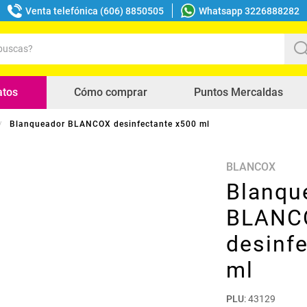
Venta telefónica (606) 8850505
Whatsapp 3226888282
uscas?
s buscados
atos
Cómo comprar
Puntos Mercaldas
Blanqueador BLANCOX desinfectante x500 ml
BLANCOX
Blanqu
BLANC
desinf
ml
PLU
:
43129