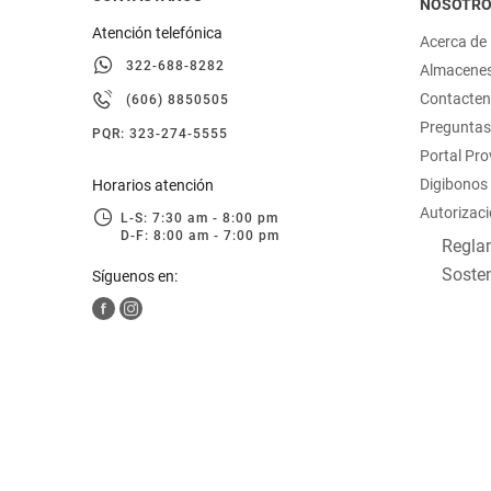
NOSOTR
Atención telefónica
Acerca de
322-688-8282
Almacene
Contacte
(606) 8850505
Preguntas
PQR: 323-274-5555
Portal Pr
Digibonos
Horarios atención
Autorizaci
L-S: 7:30 am - 8:00 pm
D-F: 8:00 am - 7:00 pm
Reglam
Sosten
Síguenos en: