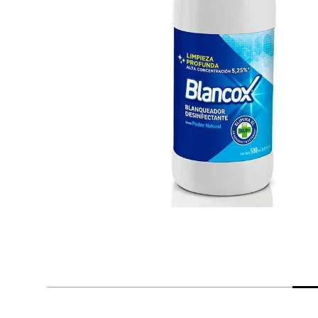
despensa
Aceite
Arroz
lácteos y refrigerados
vinos y licores
cuidado del bebé
mascotas
limpieza
cuidado personal
otros