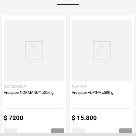
Multiplicador
1
PUM - Medida
500
Peso Neto
500
Producto (kg)
PUM - Unidad
Gramo
de Medida
NORMANDY
ALPINA
Arequipe NORMANDY x250 g
Arequipe ALPINA x500 g
$
7200
$
15
.
800