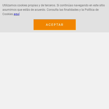
Utilizamos cookies propias y de terceros. Si continúas navegando en este sitio
asumimos que estás de acuerdo. Consulta las finalidades y la Política de
Agregar
Agregar
Cookies
aquí
ACEPTAR
¡Suscribete a nuestro newsletter!
Recibe las ofertas y novedades en tu buzón.
Acepto política de datos, términos y condiciones
Suscribirme
+
CONTACTANOS