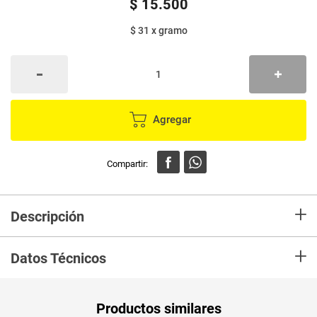
$
15
.
500
$ 31
x
gramo
Agregar
+
Descripción
El Arequipe Alquería es un dulce típico colombiano; un antojo para
+
disfrutar a cualquier hora del día Se elabora a partir de la Leche entera
Datos Técnicos
higienizada, con adición de azúcar a alta temperatura
Unidad de
un
Productos similares
medida