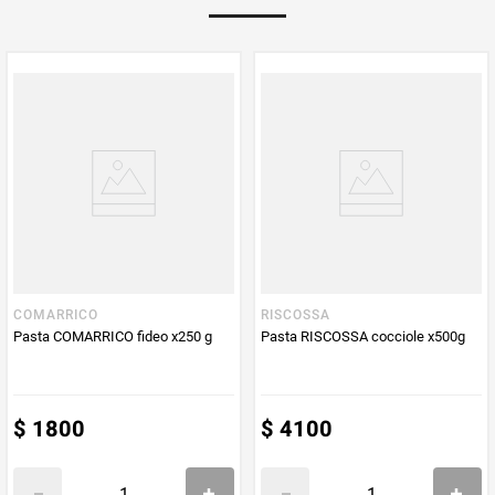
Multiplicador
1
PUM - Medida
500
Peso Neto
500
Producto (kg)
PUM - Unidad
Gramo
de Medida
COMARRICO
RISCOSSA
Pasta COMARRICO fideo x250 g
Pasta RISCOSSA cocciole x500g
$
1800
$
4100