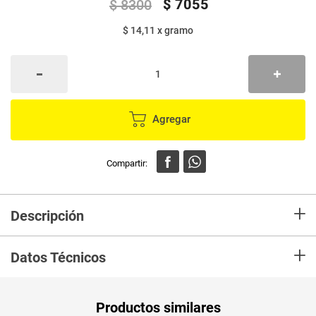
$
7055
$
8300
$ 14,11
x
gramo
Agregar
+
Descripción
Con pasta monticello puedes preparar una rica salsa y mezclarlas,
+
delicioso acompañarla con una fresca y nutritiva ensalada.
Datos Técnicos
Unidad de
un
Productos similares
medida