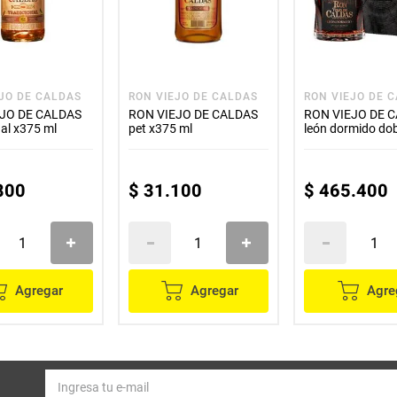
EJO DE CALDAS
RON VIEJO DE CALDAS
RON VIEJO DE 
EJO DE CALDAS
RON VIEJO DE CALDAS
RON VIEJO DE 
nal x375 ml
pet x375 ml
león dormido dob
x700 ml
800
$
31
.
100
$
465
.
400
Agregar
Agregar
Agre