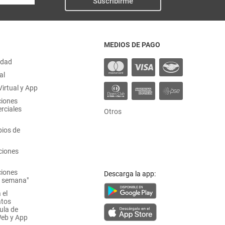
Suscribirme
MEDIOS DE PAGO
idad
al
irtual y App
ciones
rciales
Otros
ios de
ciones
ciones
Descarga la app:
a semana"
 el
atos
ula de
Web y App