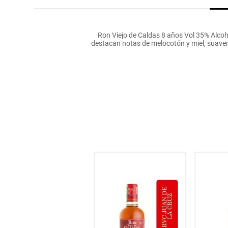
hogar
Ron Viejo de Caldas 8 años Vol 35% Alcoho
tecnología
destacan notas de melocotón y miel, suavem
moda
deportes
juguetería