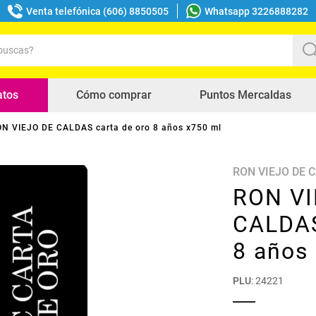
Venta telefónica (606) 8850505
Whatsapp 3226888282
uscas?
s buscados
atos
Cómo comprar
Puntos Mercaldas
N VIEJO DE CALDAS carta de oro 8 años x750 ml
RON VIEJO DE 
RON VI
CALDAS
8 años
PLU
:
24221