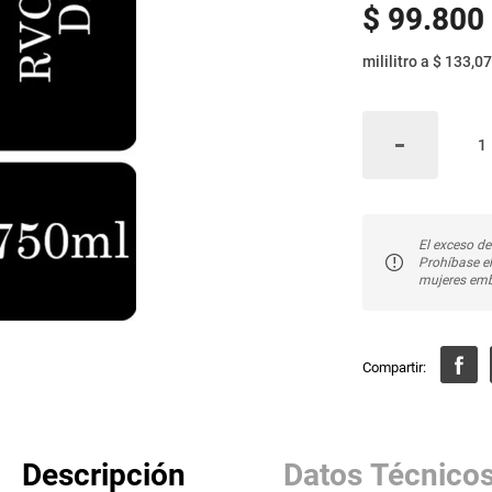
$
99
.
800
mililitro
a
$ 133,07
El exceso de
Prohíbase e
mujeres emb
Descripción
Datos Técnico