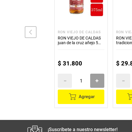
RON VIEJO DE CALDAS
RON VIEJO DE CALDAS
RON VI
RON VIEJO DE CALDAS
RON VIEJO DE CALDAS
RON VI
x1750 ml
juan de la cruz añejo 5
tradicio
años x375 ml
$
134
.
700
$
31
.
800
$
29
.
Agregar
Agregar
¡Suscríbete a nuestro newsletter!