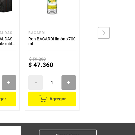
CALDAS
BACARDI
RON VIEJO DE CALDAS
CALDAS
Ron BACARDI limón x700
Ron VIEJO DE CALDAS
le roble
ml
oscuro x700 ml
$
59
.
200
$
47
.
360
$
56
.
400
gar
Agregar
Agregar