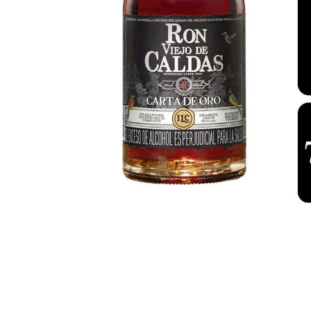
despensa
Arroz
Mantequilla
lácteos y refrigerados
vinos y licores
cuidado del bebé
mascotas
limpieza
cuidado personal
otros