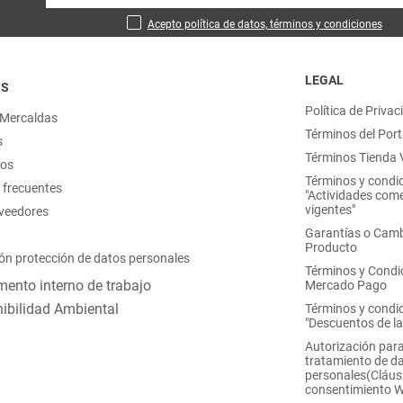
Acepto política de datos, términos y condiciones
LEGAL
OS
Política de Privac
 Mercaldas
Términos del Port
s
Términos Tienda V
nos
Términos y condi
 frecuentes
"Actividades come
vigentes"
oveedores
Garantías o Camb
Producto
ón protección de datos personales
Términos y Condi
ento interno de trabajo
Mercado Pago
ibilidad Ambiental
Términos y condi
"Descuentos de l
Autorización para
tratamiento de d
personales(Cláus
consentimiento 