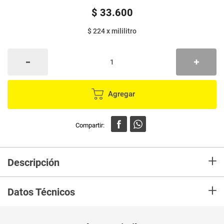
$
33
.
600
$ 224
x
mililitro
Agregar
+
Descripción
Mantén una buena higiene bucal con la Crema de dientes anticaries
+
Colgate Total Original Mint con Prevención Activa, la nueva versión de
Datos Técnicos
Colgate Total, que combate bacterias que son la causa raíz de los
problemas bucales como: bacterias en encías, erosión de esmalte, placa
dental, sarro dental, mal aliento y caries.
Unidad de
un