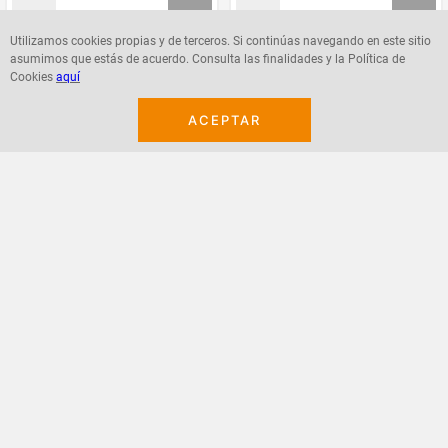
Utilizamos cookies propias y de terceros. Si continúas navegando en este sitio
asumimos que estás de acuerdo. Consulta las finalidades y la Política de
Agregar
Agregar
Cookies
aquí
ACEPTAR
¡Suscribete a nuestro newsletter!
Recibe las ofertas y novedades en tu buzón.
Acepto política de datos, términos y condiciones
Suscribirme