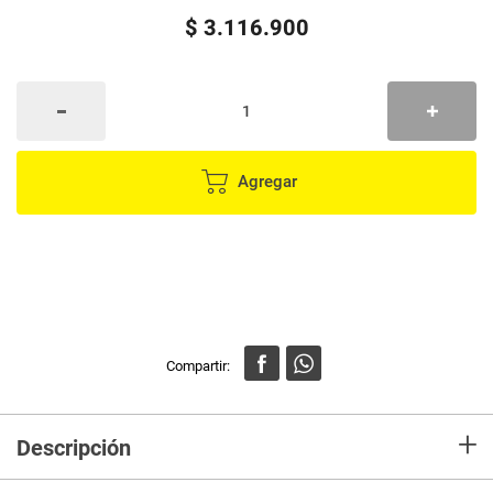
$
3
.
116
.
900
Agregar
+
Descripción
Pantalla:
6.1? Super Retina XDR OLED