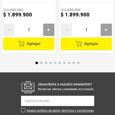
$
2
.
699
.
900
$
2
.
699
.
900
$
1
.
899
.
900
$
1
.
899
.
900
Agregar
Agregar
¡Suscribete a nuestro newsletter!
Recibe las ofertas y novedades en tu buzón.
Acepto política de datos, términos y condiciones