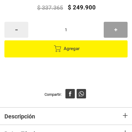
$
249
.
900
$
337
.
365
Agregar
+
Descripción
Plancha de Vapor Black+Decker IR3001 Impact