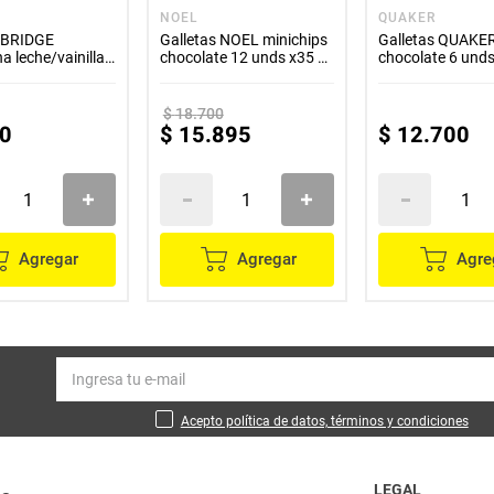
NOEL
QUAKER
s BRIDGE
Galletas NOEL minichips
Galletas QUAKE
a leche/vainilla
chocolate 12 unds x35 g
chocolate 6 unds
c/u
c/u
$
18
.
700
0
$
15
.
895
$
12
.
700
Agregar
Agregar
Agre
Acepto política de datos, términos y condiciones
LEGAL