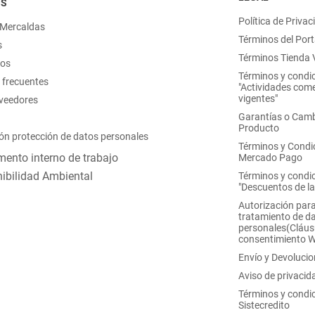
OS
Política de Privac
 Mercaldas
Términos del Port
s
Términos Tienda V
nos
Términos y condi
 frecuentes
"Actividades come
vigentes"
oveedores
Garantías o Camb
Producto
ón protección de datos personales
Términos y Condi
ento interno de trabajo
Mercado Pago
ibilidad Ambiental
Términos y condi
"Descuentos de l
Autorización para
tratamiento de d
personales(Cláus
consentimiento 
Envío y Devoluci
Aviso de privacid
Términos y condi
Sistecredito