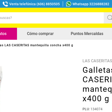
Venta telefónica (606) 8850505
Whatsapp 3226888282
uscas?
s buscados
atos
Cómo comprar
Puntos Mercaldas
tas LAS CASERITAS mantequilla concha x400 g
LAS CASERITA
Gallet
CASER
manteq
x400 g
PLU
:
134074