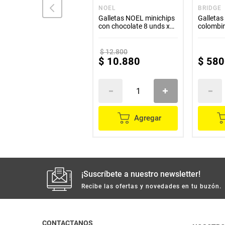
ITALO
NOEL
BRIDGE
Galletas wafer ITALO
Galletas NOEL minichips
Galleta
vainilla x94 g
con chocolate 8 unds x35
colombin
g c/u
x151 g
$
12
.
800
$
3300
$
10
.
880
$
580
Agregar
Agregar
¡Suscríbete a nuestro newsletter!
Recibe las ofertas y novedades en tu buzón.
CONTACTANOS