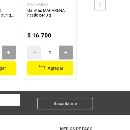
MACARENA
NUTELLA
R
Galletas MACARENA
Galleta NUTELLA b-read
 x34 g
nestle x440 g
x132 g
$
16
.
700
$
22
.
400
gar
Agregar
Agregar
Suscribirme
MEDIOS DE PAGO