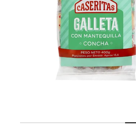
despensa
Arroz
Mantequilla
lácteos y refrigerados
vinos y licores
cuidado del bebé
mascotas
limpieza
cuidado personal
otros