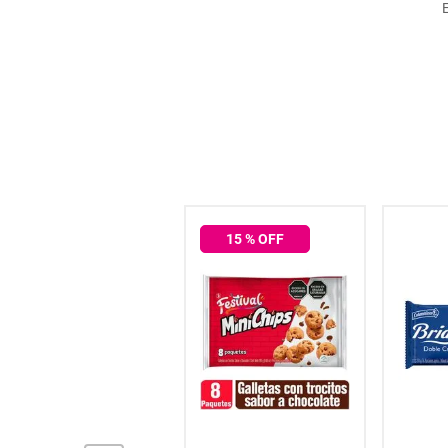
hogar
tecnología
moda
deportes
15
% OFF
juguetería