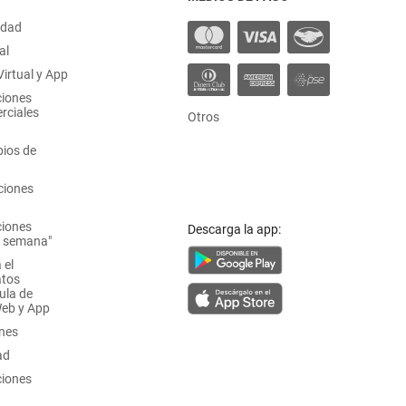
idad
al
irtual y App
ciones
rciales
Otros
ios de
ciones
ciones
Descarga la app:
a semana"
 el
atos
ula de
Web y App
ones
ad
ciones