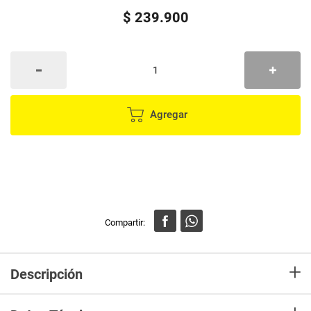
$
239
.
900
Agregar
+
Descripción
Sofisticación en su forma más pura. La vajilla Luna Round de Essenza, de
16 piezas, presenta un diseño delicado y atemporal con un sutil patrón de