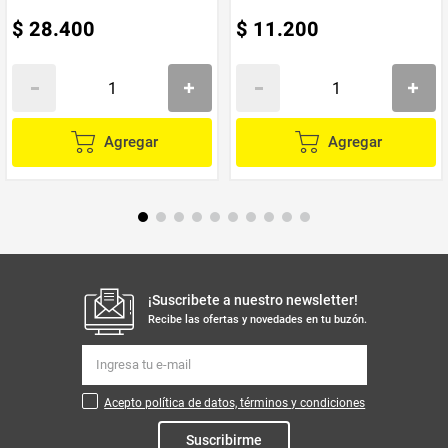
Rendimiento Estable
$
28
.
400
$
11
.
200
Apto para horno de microondas, refrigerador y lavavajillas.
Lavar con medios convencionales, tanto manualmente como en el
lavavajillas.
Para ahorrar espacio, mantener las placas en forma de pila.
Evitar los cambios bruscos de temperatura en microondas, cambiar
gradualmente.
Las esponjas duras y los agentes de limpieza abrasivos provocan la
Agregar
Agregar
interrupción del brillo original.
Las manchas viejas se pueden eliminar con esponjas de nylon, madera o
raspadores de plástico.
Quitar los alimentos adheridos sumergiendo la pieza en agua tibia para
que desprendan antes de lavar.
¡Suscribete a nuestro newsletter!
Recibe las ofertas y novedades en tu buzón.
Acepto política de datos, términos y condiciones
Suscribirme