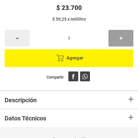
$
23
.
700
$ 59,25
x
mililitro
Agregar
+
Descripción
En mercaldas compra Acondicionador MUSS kids manzanilla x400 ml
+
Datos Técnicos
Unidad de
un