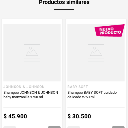
Productos similares
medida
Multiplicador
1
PUM - Medida
400
PUM - Unidad
Mililitro
de Medida
JOHNSON & JOHNSON
BABY SOFT
Shampoo JOHNSON & JOHNSON
Shampoo BABY SOFT cuidado
baby manzanilla x750 ml
delicado x750 ml
$
45
.
900
$
30
.
500