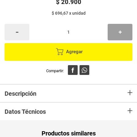
$
20
.
900
$ 696,67
x
unidad
Agregar
+
Descripción
En mercaldas compra Huevo 100% HUEVO rojo AA x30 unds
+
Datos Técnicos
Unidad de
un
Productos similares
medida