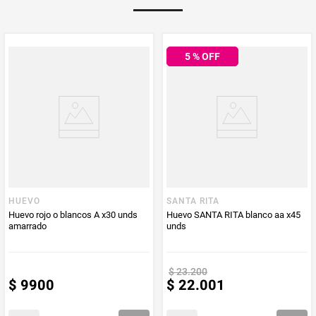
Multiplicador
1
5
% OFF
PUM - Medida
30
PUM - Unidad
Unidad
de Medida
HUEVO
SANTA RITA
Huevo rojo o blancos A x30 unds
Huevo SANTA RITA blanco aa x45
amarrado
unds
$
23
.
200
$
9900
$
22
.
001