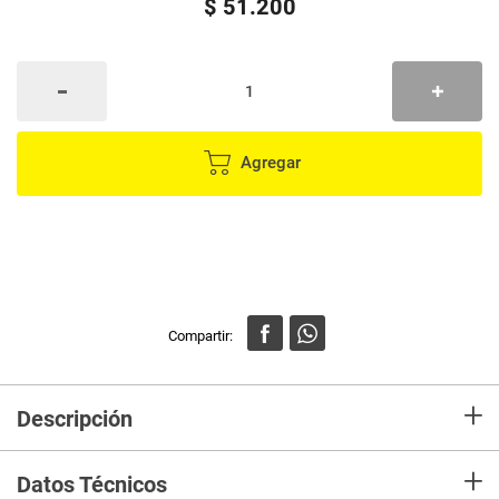
$
51
.
200
Agregar
+
Descripción
YELLOW FIJACION STYLE STRONG HOLD 500ml. Laca para el cabello
+
fuerte se sostiene naturalmente sin esculpir, creando brillo y permitiendo
Datos Técnicos
que el cabello se mueva libremente. No deja residuos.