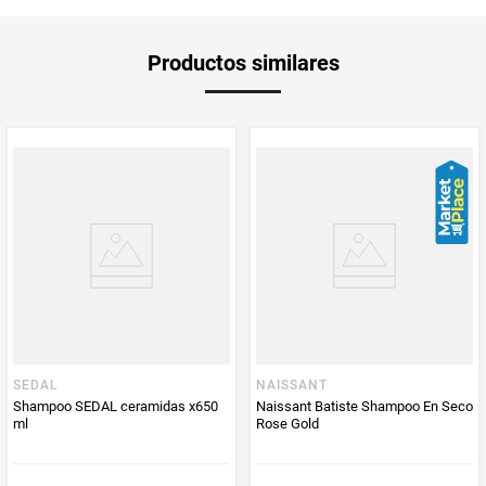
Aplica Compra
Solo aplica domicilio
Productos similares
y Recoge en
Tienda
Tiempo de
5 días hábiles
entrega
Producto
Dkosmetic
Enviado Por
Vendido por
Dkosmetic
SEDAL
NAISSANT
Shampoo SEDAL ceramidas x650
Naissant Batiste Shampoo En Seco
ml
Rose Gold