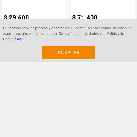
$
29
.
600
$
71
.
400
Utilizamos cookies propias y de terceros. Si continúas navegando en este sitio
asumimos que estás de acuerdo. Consulta las finalidades y la Política de
Cookies
aquí
Agregar
Agregar
ACEPTAR
¡Suscribete a nuestro newsletter!
Recibe las ofertas y novedades en tu buzón.
Acepto política de datos, términos y condiciones