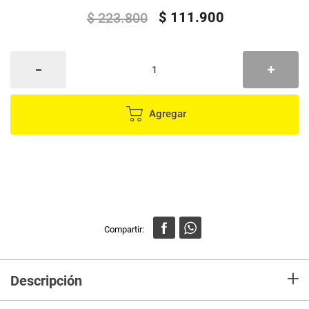
$
111
.
900
$
223
.
800
Agregar
+
Descripción
Conecta el reloj inteligente a tu teléfono a través de la APP indicada en el