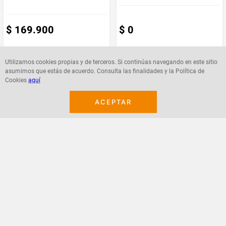
$
169
.
900
$
0
Utilizamos cookies propias y de terceros. Si continúas navegando en este sitio
asumimos que estás de acuerdo. Consulta las finalidades y la Política de
Cookies
aquí
Agregar
Agregar
ACEPTAR
¡Suscribete a nuestro newsletter!
Recibe las ofertas y novedades en tu buzón.
Acepto política de datos, términos y condiciones