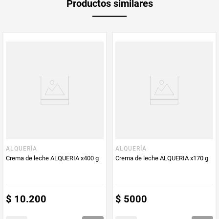
Productos similares
Producto (kg)
PUM - Unidad
Gramo
de Medida
ALQUERÍA
ALQUERÍA
Crema de leche ALQUERIA x400 g
Crema de leche ALQUERIA x170 g
$
10
.
200
$
5000