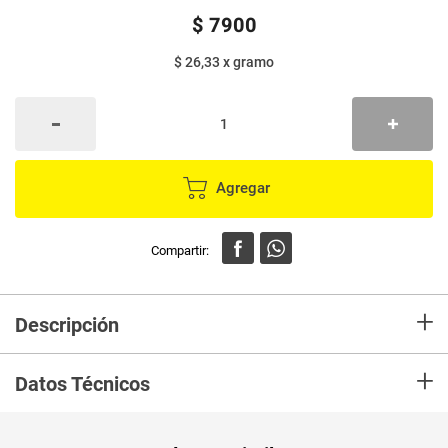
$
7900
$ 26,33
x
gramo
Agregar
+
Descripción
Leche condensada SAN FERNANDO x300 g
+
Datos Técnicos
Peso Neto
300