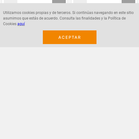
Utilizamos cookies propias y de terceros. Si continúas navegando en este sitio
asumimos que estás de acuerdo. Consulta las finalidades y la Política de
Agregar
Agregar
Cookies
aquí
ACEPTAR
¡Suscribete a nuestro newsletter!
Recibe las ofertas y novedades en tu buzón.
Acepto política de datos, términos y condiciones
Suscribirme