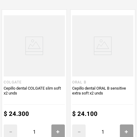
PUM - Unidad
Unidad
de Medida
COLGATE
ORAL B
Cepillo dental COLGATE slim soft
Cepillo dental ORAL B sensitive
x2 unds
extra soft x2 unds
$
24
.
300
$
24
.
100