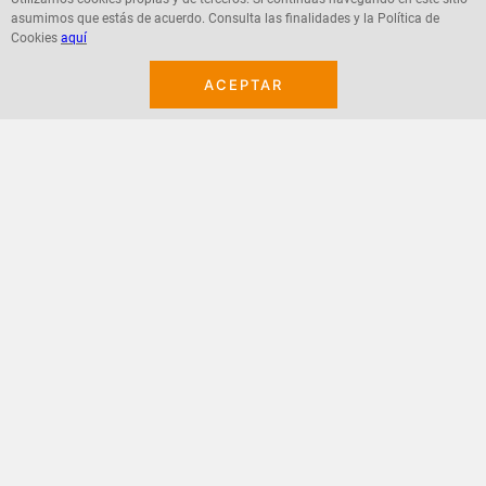
asumimos que estás de acuerdo. Consulta las finalidades y la Política de
Agregar
Agregar
Cookies
aquí
ACEPTAR
¡Suscribete a nuestro newsletter!
Recibe las ofertas y novedades en tu buzón.
Acepto política de datos, términos y condiciones
Suscribirme
+
CONTACTANOS