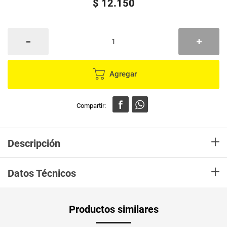
$
12
.
150
Agregar
+
Descripción
El consumo de melón nos aporta agua, vitaminas A, B, C y E, ácido fólico,
+
fibra, además de minerales como calcio, hierro y potasio; todos estos
Datos Técnicos
componentes favorecen a: Mantener hidratado nuestro el cuerpo en días
calurosos al mismo tiempo que consumimos una botana dulce baja en
calorías.
Peso Neto
1520
Productos similares
Producto (kg)