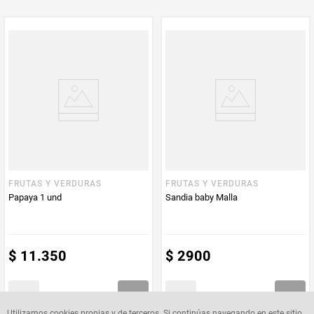
PUM - Unidad
Gramo
de Medida
FRUTAS Y VERDURAS
FRUTAS Y VERDURAS
Papaya 1 und
Sandia baby Malla
$
11
.
350
$
2900
Utilizamos cookies propias y de terceros. Si continúas navegando en este sitio